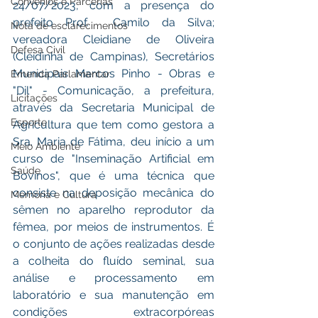
Convênios e Parcerias
24/07/2023, com a presença do 
prefeito Prof.  Camilo da Silva; 
Nota de esclarecimentos
vereadora Cleidiane de Oliveira 
Defesa Civil
(Cleidinha de Campinas), Secretários 
Municipais Marcos Pinho - Obras e 
Emenda Parlamentar
"Dil" - Comunicação, a prefeitura, 
Licitações
através da Secretaria Municipal de 
Esporte
Agricultura que tem como gestora a 
Sra. Maria de Fátima, deu início a um 
Meio Ambiente
curso de "Inseminação Artificial em 
Saúde
Bovinos", que é uma técnica que 
consiste na deposição mecânica do 
Memória e Cultura
sêmen no aparelho reprodutor da 
fêmea, por meios de instrumentos. É 
o conjunto de ações realizadas desde 
a colheita do fluído seminal, sua 
análise e processamento em 
laboratório e sua manutenção em 
condições extracorpóreas 