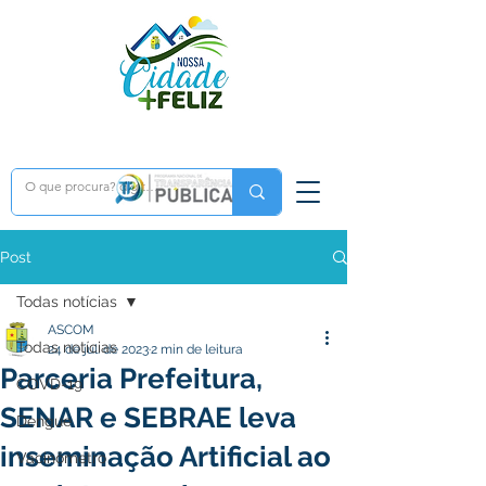
Post
Todas notícias
ASCOM
Todas notícias
24 de jul. de 2023
2 min de leitura
Parceria Prefeitura,
COVD-19
SENAR e SEBRAE leva
Dengue
inseminação Artificial ao
Vacinômetro