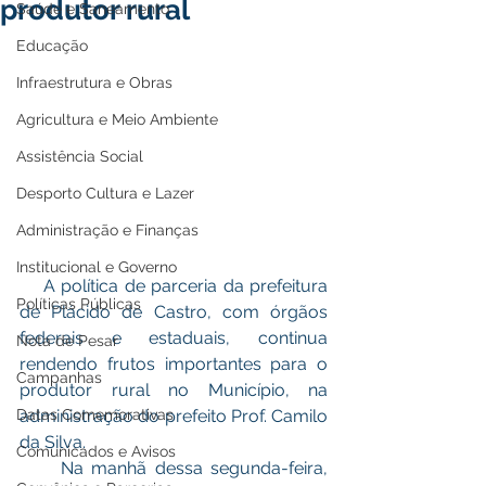
produtor rural
Saúde e Saneamento
Educação
Infraestrutura e Obras
Agricultura e Meio Ambiente
Assistência Social
Desporto Cultura e Lazer
Administração e Finanças
Institucional e Governo
    A política de parceria da prefeitura 
Políticas Públicas
de Plácido de Castro, com órgãos 
federais e estaduais, continua 
Nota de Pesar
rendendo frutos importantes para o 
Campanhas
produtor rural no Município, na 
Datas Comemorativas
administração do prefeito Prof. Camilo 
da Silva. 
Comunicados e Avisos
     Na manhã dessa segunda-feira, 