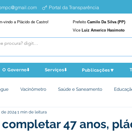
epmpc@gmail.com
Portal da Transparência
m-vindo a Plácido de Castro!
Prefeito
Camilo Da Silva (PP)
Vice
Luiz Americo Hasimoto
O Governo⬇️
Serviços⬇️
T
Publicações🔽
ngue
Vacinômetro
Saúde e Saneamento
Educaçã
. de 2024
1 min de leitura
cultura e Meio Ambiente
Assistência Social
Desporto Cu
 completar 47 anos, plá