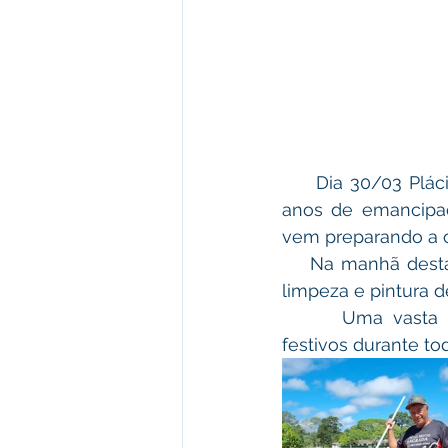
     Dia 30/03 Plác
anos de emancipaçã
vem preparando a 
    Na manhã desta
limpeza e pintura d
      Uma vasta p
festivos durante to