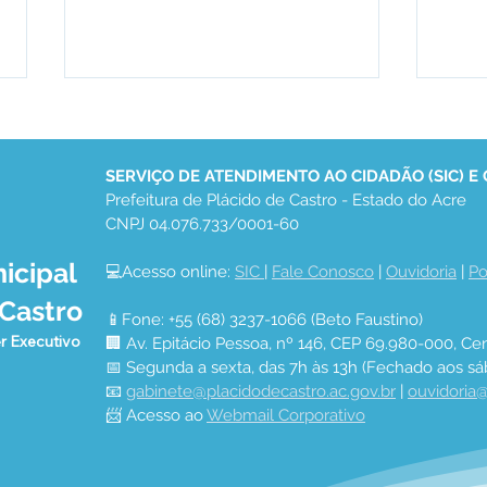
SERVIÇO DE ATENDIMENTO AO CIDADÃO (SIC) E
Prefeitura de Plácido de Castro - Estado do Acre
CNPJ 04.076.733/0001-60
icipal
💻Acesso online: 
SIC 
| 
Fale Conosco
 | 
Ouvidoria
 | 
Po
PREFEITURA DE PLÁCIDO
PAR
 Castro
APROVEITA O VERÃO E
ENT
📱Fone: +55 (68) 3237-1066 (Beto Faustino)
AVANÇA NA CORREÇÃO E
GAR
r Executivo
🏢 Av. Epitácio Pessoa, nº 146, CEP 69.980-000, Cen
DESOBSTRUÇÃO DE
SOB
📅 Segunda a sexta, das 7h às 13h (Fechado aos sá
BUEIROS
📧 
gabinete@placidodecastro.ac.gov.br
 | 
ouvidoria@
📨 Acesso ao 
Webmail Corporativo