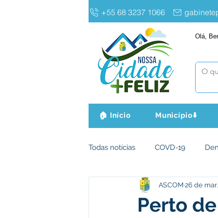
+55 68 3237 1066
gabinet
Olá, Be
🏠 Início
Município⬇️
Todas notícias
COVD-19
De
ASCOM
26 de mar
Infraestrutura e Obras
Agri
Perto de