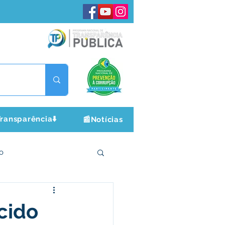
ransparência⬇️
📰Notícias
o
ltura e Lazer
cido