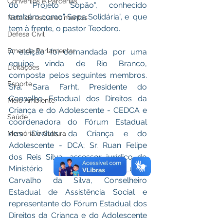
Convênios e Parcerias
do “Projeto Sopão", conhecido 
também como” Sopa Solidária”, e  que 
Nota de esclarecimentos
tem à frente, o pastor Teodoro.
Defesa Civil
Emenda Parlamentar
A eleição foi comandada por uma 
equipe vinda de Rio Branco, 
Licitações
composta pelos seguintes membros. 
Esporte
Sra. Sara Farht, Presidente do 
Conselho Estadual dos Direitos da 
Meio Ambiente
Criança e do Adolescente - CEDCA e 
Saúde
coordenadora do Fórum Estadual 
dos Direitos da Criança e do 
Memória e Cultura
Adolescente - DCA; Sr. Ruan Felipe 
dos Reis Silva, assessor jurídico do 
Ministério Público; João Lucas 
Carvalho da Silva, Conselheiro 
Estadual de Assistência Social e 
representante do Fórum Estadual dos 
Direitos da Criança e do Adolescente 