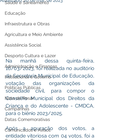
Atualizado:
20 de mar. de 2023
Saúde e Saneamento
Educação
Infraestrutura e Obras
Agricultura e Meio Ambiente
Assistência Social
Desporto Cultura e Lazer
Na manhã dessa quinta-feira, 
Administração e Finanças
16/03/2023, foi realizada no auditório 
da Secretaria Municipal de Educação, 
Institucional e Governo
votação das organizações da 
Políticas Públicas
sociedade civil, para compor o 
Conselho Municipal dos Direitos da 
Nota de Pesar
Criança e do Adolescente - CMDCA, 
Campanhas
para o biênio 2023/2025.
Datas Comemorativas
Após a apuração dos votos, a 
Comunicados e Avisos
entidade vitoriosa com 04 votos, foi a 