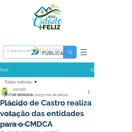
Post
Todas notícias
ASCOM
Todas notícias
16 de mar. de 2023
1 min de leitura
Plácido de Castro realiza
COVD-19
votação das entidades
Dengue
para o CMDCA
Vacinômetro