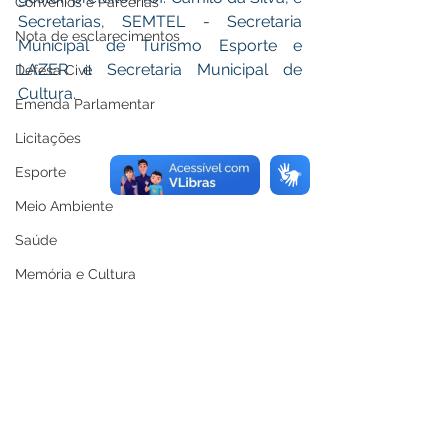
Convênios e Parcerias
Secretarias, SEMTEL - Secretaria 
Nota de esclarecimentos
Municipal de Turismo Esporte e 
LAZER e Secretaria Municipal de 
Defesa Civil
Cultura.
Emenda Parlamentar
Licitações
Esporte
Meio Ambiente
Saúde
Memória e Cultura