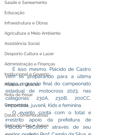
Saúde e Saneamento
Educação
Infraestrutura e Obras
Agricultura e Meio Ambiente
Assistência Social
Desporto Cultura e Lazer
Administração e Finanças
   É isso mesmo. Plácido de Castro 
Institucional e Governo
vem se preparando para a última 
etapa e grande final do campeonato 
Políticas Públicas
estadual de motocross 2023, nas 
Nota de Pesar
categorias: 230A, 230B, 200CC, 
Campanhas
importada, juvenil, Kids e feminina.
  O evento conta com o total e 
Datas Comemorativas
irrestrito apoio da prefeitura de 
Comunicados e Avisos
Plácido deCastro, através de seu 
gestor, prefeito Prof. Camilo da Silva, e 