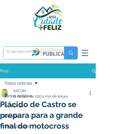
Post
Todas notícias
ASCOM
Todas notícias
11 de dez. de 2023
1 min de leitura
Plácido de Castro se
COVD-19
prepara para a grande
Dengue
final do motocross
Vacinômetro