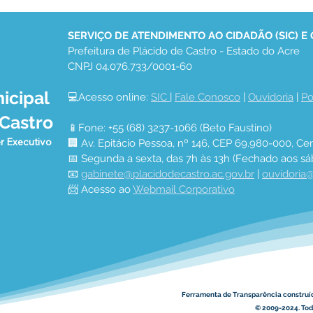
SERVIÇO DE ATENDIMENTO AO CIDADÃO (SIC) E
Prefeitura de Plácido de Castro - Estado do Acre
CNPJ 04.076.733/0001-60
icipal
💻Acesso online: 
SIC 
| 
Fale Conosco
 | 
Ouvidoria
 | 
Po
Secretaria Municipal de
Espe
 Castro
Agricultura de Plácido de
Cast
📱Fone: +55 (68) 3237-1066 (Beto Faustino)
Castro leva tecnologia e
"Qui
r Executivo
🏢 Av. Epitácio Pessoa, nº 146, CEP 69.980-000, Cen
assistência técnica ao
Agro
📅 Segunda a sexta, das 7h às 13h (Fechado aos sá
campo
Ilum
📧 
gabinete@placidodecastro.ac.gov.br
 | 
ouvidoria@
📨 Acesso ao 
Webmail Corporativo
Ferramenta de Transparência construí
© 2009-2024. Todo