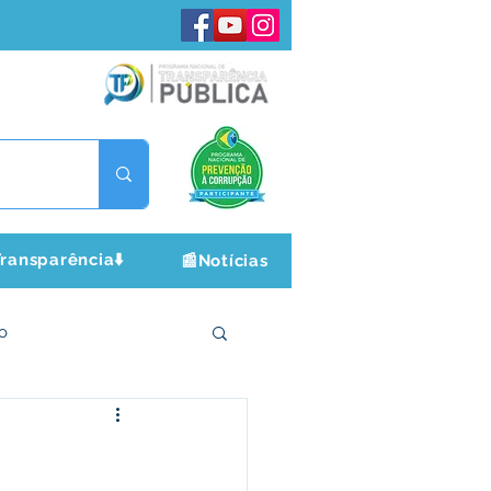
ransparência⬇️
📰Notícias
o
ltura e Lazer