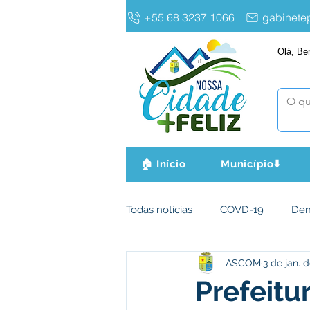
+55 68 3237 1066
gabinet
Olá, Be
🏠 Início
Município⬇️
Todas notícias
COVD-19
De
ASCOM
3 de jan. 
Infraestrutura e Obras
Agri
Prefeitu