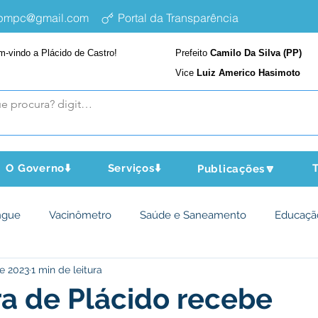
epmpc@gmail.com
Portal da Transparência
m-vindo a Plácido de Castro!
Prefeito
Camilo Da Silva (PP)
Vice
Luiz Americo Hasimoto
O Governo⬇️
Serviços⬇️
T
Publicações🔽
ngue
Vacinômetro
Saúde e Saneamento
Educaçã
de 2023
1 min de leitura
cultura e Meio Ambiente
Assistência Social
Desporto Cu
ra de Plácido recebe