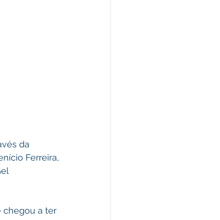
avés da 
ício Ferreira, 
el 
e chegou a ter 