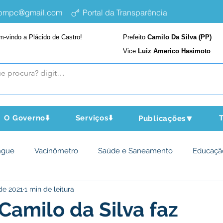
epmpc@gmail.com
Portal da Transparência
m-vindo a Plácido de Castro!
Prefeito
Camilo Da Silva (PP)
Vice
Luiz Americo Hasimoto
O Governo⬇️
Serviços⬇️
T
Publicações🔽
ngue
Vacinômetro
Saúde e Saneamento
Educaçã
 de 2021
1 min de leitura
cultura e Meio Ambiente
Assistência Social
Desporto Cu
 Camilo da Silva faz