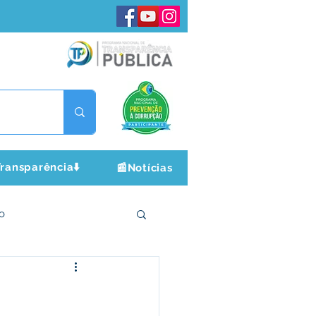
ransparência⬇️
📰Notícias
o
ltura e Lazer