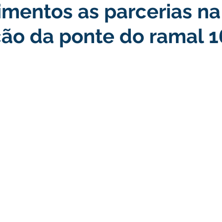
mentos as parcerias na
nstitucional e Governo
Políticas Públicas
Nota de Pesar
ão da ponte do ramal 1
nicados e Avisos
Convênios e Parcerias
Nota de escl
mentar
Licitações
Esporte
Meio Ambiente
Sa