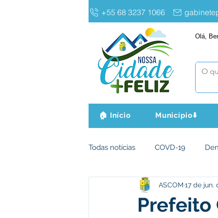
+55 68 3237 1066
gabinet
Olá, Be
🏠 Início
Município⬇️
Todas notícias
COVD-19
De
ASCOM
17 de jun.
Infraestrutura e Obras
Agri
Prefeito