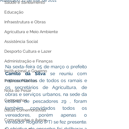
Atualizado:
12 de mar. de 2021
Saúde e Saneamento
Educação
Infraestrutura e Obras
Agricultura e Meio Ambiente
Assistência Social
Desporto Cultura e Lazer
Administração e Finanças
Na sexta-feira 05 de março o prefeito 
Institucional e Governo
Camilo da Silva
 se reuniu com 
representantes de todos os ramais e 
Políticas Públicas
os secretários de Agricultura, de 
Nota de Pesar
obras e serviços urbanos, na sede da 
Campanhas
colônia de pescadores z9 , foram 
também convidados todos os 
Datas Comemorativas
vereadores, porém apenas o 
Comunicados e Avisos
vereador Rogério (PT) se fez presente. 
O objetivo do encontro foi deliberar a 