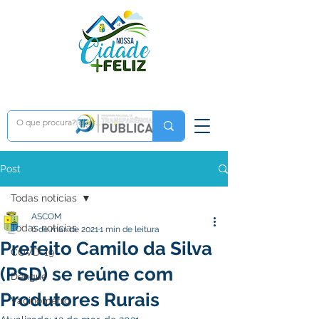
Post
Todas notícias
ASCOM
Todas notícias
6 de mar. de 2021
1 min de leitura
Prefeito Camilo da Silva
COVD-19
(PSD) se reúne com
Dengue
Produtores Rurais
Vacinômetro