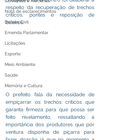
Convênios e Parcerias
respeito da recuperação de trechos 
Nota de esclarecimentos
críticos, pontes e reposição de 
bueiros.
Defesa Civil
Emenda Parlamentar
Licitações
Esporte
Meio Ambiente
Saúde
Memória e Cultura
O prefeito fala da necessidade de 
empiçarrar os trechos críticos que 
garanta firmeza para que possa ser 
feito nivelamento, ressaltando a 
importância dos produtores que por 
ventura disponha de piçarra para 
fazer doação já que no momento a 