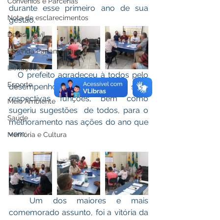
Convênios e Parcerias
durante esse primeiro ano de sua 
Nota de esclarecimentos
gestão. 
Defesa Civil
Emenda Parlamentar
Licitações
   O prefeito agradeceu à todos pelo 
Esporte
desempenho de cada um em suas 
respectivas funções, bem como 
Meio Ambiente
sugeriu sugestões  de todos, para o 
Saúde
melhoramento nas ações do ano que 
vem. 
Memória e Cultura
  Um dos maiores e mais 
comemorado assunto, foi a vitória da 