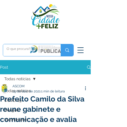
Post
Todas notícias
ASCOM
Todas notícias
29 de dez. de 2021
1 min de leitura
Prefeito Camilo da Silva
COVD-19
reune gabinete e
Dengue
comunicação e avalia
Vacinômetro