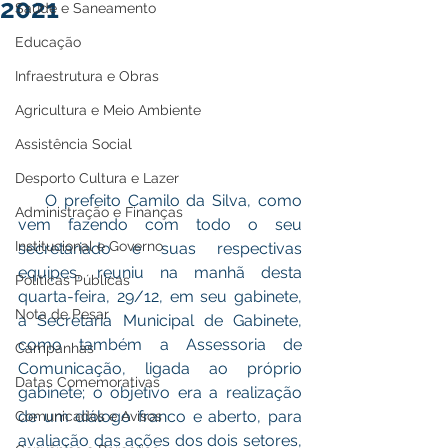
2021
Saúde e Saneamento
Educação
Infraestrutura e Obras
Agricultura e Meio Ambiente
Assistência Social
Desporto Cultura e Lazer
    O prefeito Camilo da Silva, como 
Administração e Finanças
vem fazendo com todo o seu 
Institucional e Governo
secretariado e suas respectivas 
equipes, reuniu na manhã desta 
Políticas Públicas
quarta-feira, 29/12, em seu gabinete, 
Nota de Pesar
a Secretaria Municipal de Gabinete, 
como também a Assessoria de 
Campanhas
Comunicação, ligada ao próprio  
Datas Comemorativas
gabinete; o objetivo era a realização 
de um diálogo franco e aberto, para 
Comunicados e Avisos
avaliação das ações dos dois setores, 