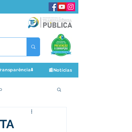
ransparência⬇️
📰Notícias
o
ltura e Lazer
ITA