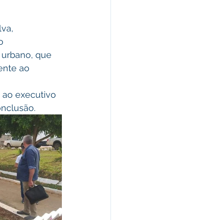
o 
 urbano, que 
ente ao 
nclusão. 