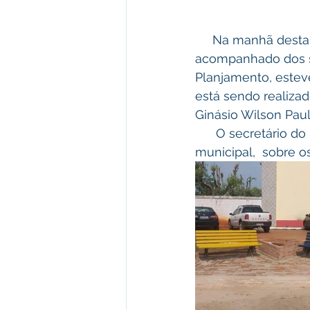
     Na manhã desta terça-feira, 13/09/2022, o prefeito, Prof. Camilo da Silva, 
acompanhado dos s
Planjamento, esteve
está sendo realizad
Ginásio Wilson Pau
      O secretário do Meio Ambiente,  Venício Ferreira, fez um breve relato ao executivo 
municipal,  sobre 