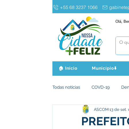
+55 68 3237 1066
gabinet
Olá, Be
🏠 Início
Município⬇️
Todas notícias
COVD-19
De
ASCOM
13 de set.
Infraestrutura e Obras
Agri
PREFEIT