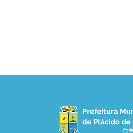
Prefeitura Mun
Curso de Operação e
de Plácido de
Manutenção de Tratores
Agrícolas fortalece a
Pode