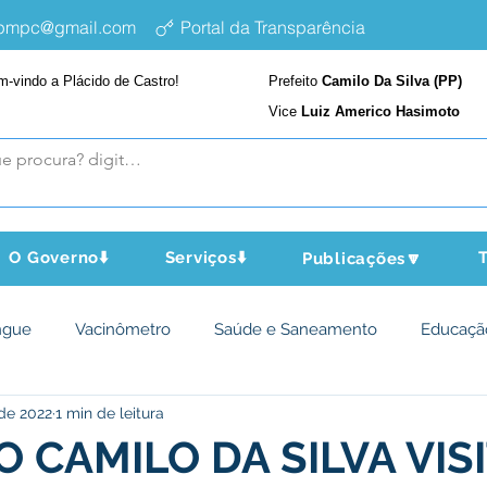
epmpc@gmail.com
Portal da Transparência
m-vindo a Plácido de Castro!
Prefeito
Camilo Da Silva (PP)
Vice
Luiz Americo Hasimoto
O Governo⬇️
Serviços⬇️
T
Publicações🔽
ngue
Vacinômetro
Saúde e Saneamento
Educaçã
 de 2022
1 min de leitura
cultura e Meio Ambiente
Assistência Social
Desporto Cu
O CAMILO DA SILVA VIS