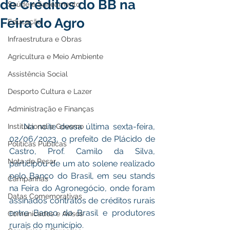
de Créditos do BB na
Saúde e Saneamento
Feira do Agro
Educação
Infraestrutura e Obras
Agricultura e Meio Ambiente
Assistência Social
Desporto Cultura e Lazer
Administração e Finanças
    Na noite dessa última sexta-feira, 
Institucional e Governo
02/06/2023, o prefeito de Plácido de 
Políticas Públicas
Castro, Prof. Camilo da Silva, 
Nota de Pesar
participou de um ato solene realizado 
pelo Banco do Brasil, em seu stands 
Campanhas
na Feira do Agronegócio, onde foram 
Datas Comemorativas
assinados contratos de créditos rurais 
entre Banco do Brasil e produtores 
Comunicados e Avisos
rurais do município. 