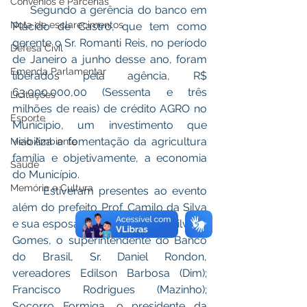
Convênios e Parcerias
     Segundo a gerência do banco em 
Nota de esclarecimentos
Plácido de Castro, que tem como 
gerente o Sr. Romanti Reis, no período 
Defesa Civil
de Janeiro a junho desse ano, foram 
Emenda Parlamentar
liberados pela agência, R$ 
63.000.000,00 (Sessenta e três 
Licitações
milhões de reais) de crédito AGRO no 
Esporte
Município, um investimento que 
viabiliza a fomentação da agricultura 
Meio Ambiente
família e objetivamente, a economia 
Saúde
do Município. 
Memória e Cultura
      Estiveram presentes ao evento 
além do prefeito Prof. Camilo da Silva 
e sua esposa, a primeira dama Silvana 
Gomes, o superintendente do Banco 
do Brasil, Sr. Daniel Rondon, 
vereadores Edilson Barbosa (Dim); 
Francisco Rodrigues (Mazinho); 
Socorro Formiga, o presidente da 