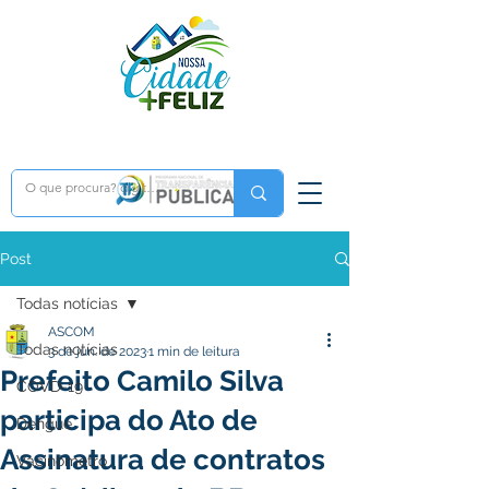
Post
Todas notícias
ASCOM
Todas notícias
3 de jun. de 2023
1 min de leitura
Prefeito Camilo Silva
COVD-19
participa do Ato de
Dengue
Assinatura de contratos
Vacinômetro