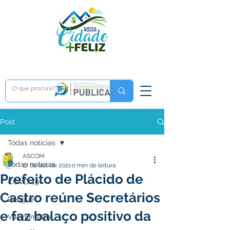
Post
Todas notícias
ASCOM
Todas notícias
17 de set. de 2021
0 min de leitura
Prefeito de Plácido de
COVD-19
Castro reúne Secretários
Dengue
e faz balaço positivo da
Vacinômetro