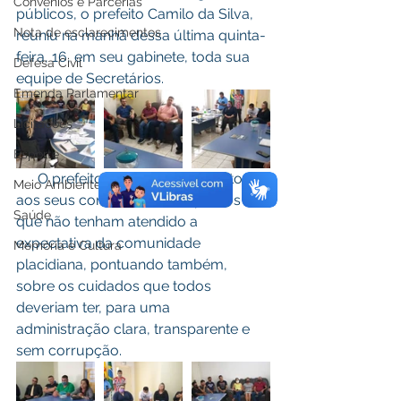
Convênios e Parcerias
públicos, o prefeito Camilo da Silva,  
Nota de esclarecimentos
reuniu na manhã dessa última quinta-
feira, 16, em seu gabinete, toda sua 
Defesa Civil
equipe de Secretários.  
Emenda Parlamentar
Licitações
Esporte
      O prefeito buscou avaliar junto 
Meio Ambiente
aos seus comandados, os pontos 
Saúde
que não tenham atendido a 
expectativa da comunidade 
Memória e Cultura
placidiana, pontuando também, 
sobre os cuidados que todos 
deveriam ter, para uma 
administração clara, transparente e 
sem corrupção.