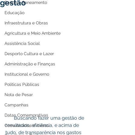
gestão
Saúde e Saneamento
Educação
Infraestrutura e Obras
Agricultura e Meio Ambiente
Assistência Social
Desporto Cultura e Lazer
Administração e Finanças
Institucional e Governo
Políticas Públicas
Nota de Pesar
Campanhas
Datas Comemorativas
       Buscando fazer uma gestão de 
resultados, eficiência, e acima de 
Comunicados e Avisos
tudo, de transparência nos gastos 