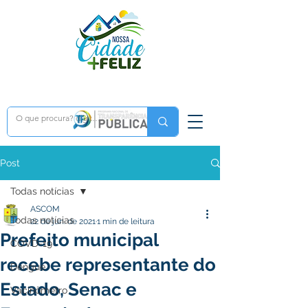
Post
Todas notícias
ASCOM
Todas notícias
22 de jun. de 2021
1 min de leitura
Prefeito municipal
COVD-19
recebe representante do
Dengue
Estado, Senac e
Vacinômetro