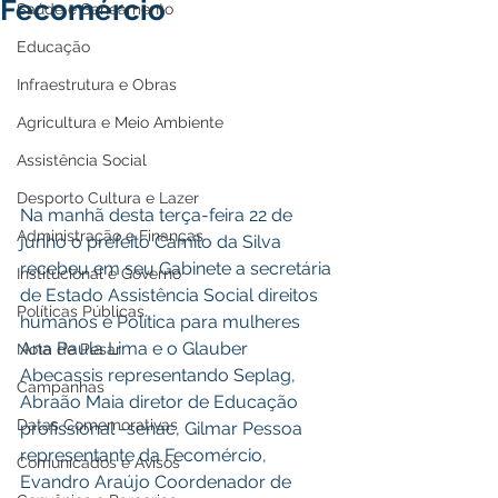
Fecomércio
Saúde e Saneamento
Educação
Infraestrutura e Obras
Agricultura e Meio Ambiente
Assistência Social
Desporto Cultura e Lazer
Na manhã desta terça-feira 22 de 
Administração e Finanças
junho o prefeito Camilo da Silva 
recebeu em seu Gabinete a secretária 
Institucional e Governo
de Estado Assistência Social direitos 
Políticas Públicas
humanos e Política para mulheres 
Ana Paula Lima e o Glauber 
Nota de Pesar
Abecassis representando Seplag, 
Campanhas
Abraão Maia diretor de Educação 
Datas Comemorativas
profissional -senac, Gilmar Pessoa 
representante da Fecomércio, 
Comunicados e Avisos
Evandro Araújo Coordenador de 