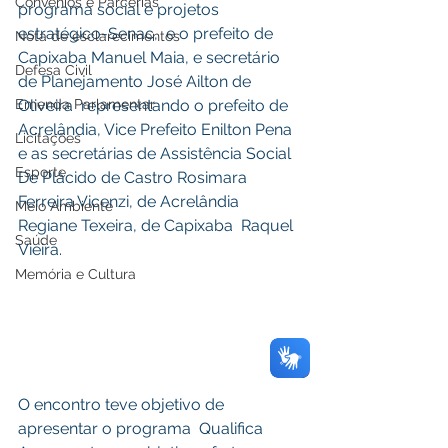
Convênios e Parcerias
programa social e projetos 
estratégico-Senac,  e o prefeito de 
Nota de esclarecimentos
Capixaba Manuel Maia, e secretário 
Defesa Civil
de Planejamento José Ailton de 
Oliveira  representando o prefeito de 
Emenda Parlamentar
Acrelândia, Vice Prefeito Enilton Pena 
Licitações
e as secretárias de Assistência Social 
Esporte
De Plácido de Castro Rosimara 
Ferreira Vicenzi, de Acrelândia 
Meio Ambiente
Regiane Texeira, de Capixaba  Raquel 
Saúde
Vieira. 
Memória e Cultura
O encontro teve objetivo de 
apresentar o programa  Qualifica 