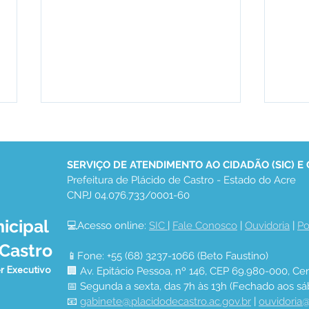
SERVIÇO DE ATENDIMENTO AO CIDADÃO (SIC) E
Prefeitura de Plácido de Castro - Estado do Acre
CNPJ 04.076.733/0001-60
icipal
💻Acesso online: 
SIC 
| 
Fale Conosco
 | 
Ouvidoria
 | 
Po
“Show de Calouros, A Voz
Pref
 Castro
de Plácido 2026” abre
term
📱Fone: +55 (68) 3237-1066 (Beto Faustino)
inscrições e promete
r Executivo
🏢 Av. Epitácio Pessoa, nº 146, CEP 69.980-000, Cen
revelar novos talentos
📅 Segunda a sexta, das 7h às 13h (Fechado aos sá
musicais em Plácido de
📧 
gabinete@placidodecastro.ac.gov.br
 | 
ouvidoria@