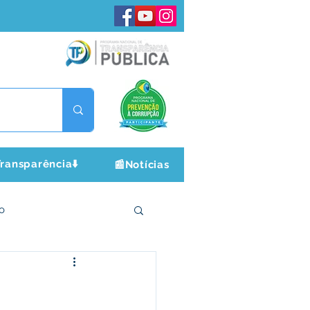
ransparência⬇️
📰Notícias
o
ltura e Lazer