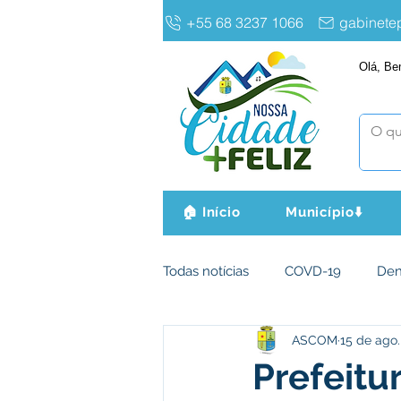
+55 68 3237 1066
gabinet
Olá, Be
🏠 Início
Município⬇️
Todas notícias
COVD-19
De
ASCOM
15 de ago.
Infraestrutura e Obras
Agri
Prefeitu