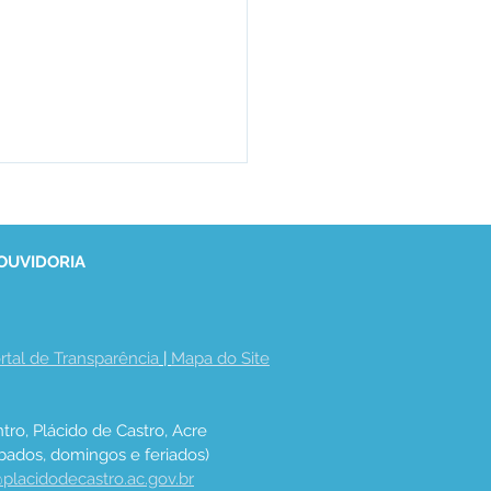
 OUVIDORIA
rtal de Transparência
 | 
Mapa do Site
eito de Plácido Assina
o de Execução Cultura
tro, Plácido de Castro, Acre
bados, domingos e feriados)
placidodecastro.ac.gov.br