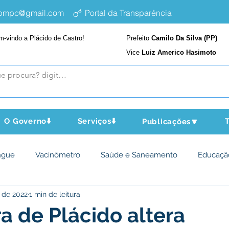
epmpc@gmail.com
Portal da Transparência
m-vindo a Plácido de Castro!
Prefeito
Camilo Da Silva (PP)
Vice
Luiz Americo Hasimoto
O Governo⬇️
Serviços⬇️
T
Publicações🔽
ngue
Vacinômetro
Saúde e Saneamento
Educaçã
 de 2022
1 min de leitura
cultura e Meio Ambiente
Assistência Social
Desporto Cu
ra de Plácido altera