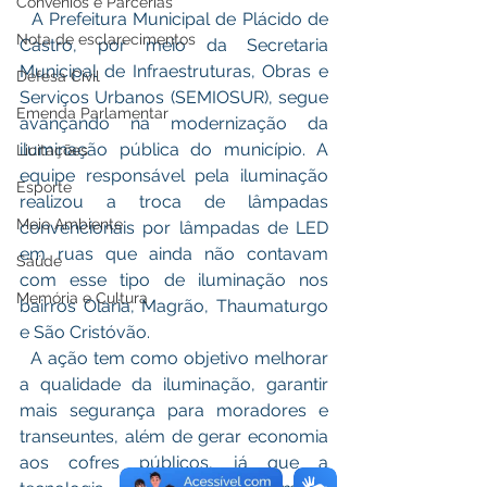
Convênios e Parcerias
  A Prefeitura Municipal de Plácido de 
Nota de esclarecimentos
Castro, por meio da Secretaria 
Municipal de Infraestruturas, Obras e 
Defesa Civil
Serviços Urbanos (SEMIOSUR), segue 
Emenda Parlamentar
avançando na modernização da 
iluminação pública do município. A 
Licitações
equipe responsável pela iluminação 
Esporte
realizou a troca de lâmpadas 
Meio Ambiente
convencionais por lâmpadas de LED 
em ruas que ainda não contavam 
Saúde
com esse tipo de iluminação nos 
Memória e Cultura
bairros Olaria, Magrão, Thaumaturgo 
e São Cristóvão.
  A ação tem como objetivo melhorar 
a qualidade da iluminação, garantir 
mais segurança para moradores e 
transeuntes, além de gerar economia 
aos cofres públicos, já que a 