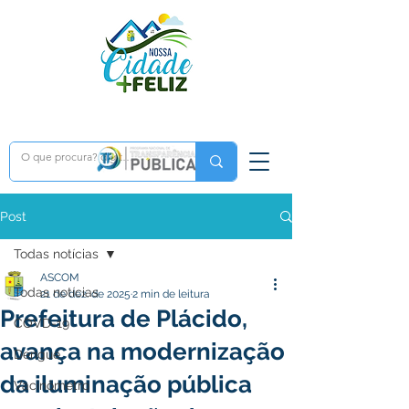
Post
Todas notícias
ASCOM
Todas notícias
21 de dez. de 2025
2 min de leitura
Prefeitura de Plácido,
COVD-19
avança na modernização
Dengue
da iluminação pública
Vacinômetro