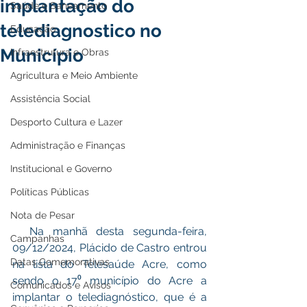
implantação do
Saúde e Saneamento
telediagnostico no
Educação
Município
Infraestrutura e Obras
Agricultura e Meio Ambiente
Assistência Social
Desporto Cultura e Lazer
Administração e Finanças
Institucional e Governo
Políticas Públicas
Nota de Pesar
  Na manhã desta segunda-feira, 
Campanhas
09/12/2024, Plácido de Castro entrou 
Datas Comemorativas
na lista do Telesaúde Acre, como 
sendo o 17⁰ município do Acre a 
Comunicados e Avisos
implantar o telediagnóstico, que é a 