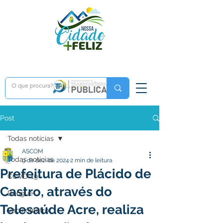
Post
Todas notícias
ASCOM
Todas notícias
9 de dez. de 2024
2 min de leitura
Prefeitura de Plácido de
COVD-19
Castro, através do
Dengue
Telesaúde Acre, realiza
Vacinômetro