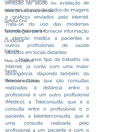
Convênios e Parcerias
emissão de laudo ou avaliação de 
exames através de dados de imagens 
Nota de esclarecimentos
e gráficos enviados pela internet. 
Defesa Civil
Trata-se do uso das modernas 
Emenda Parlamentar
tecnologias para fornecer informação 
e atenção médica a pacientes e 
Licitações
outros profissionais de saúde 
Esporte
situados em locais distantes.
      Hoje esse tipo de trabalho via 
Meio Ambiente
Internet, já conta com uma maior 
Saúde
abrangência, dispondo também, da 
Teleconsultoria, que são consultas 
Memória e Cultura
realizadas à distância entre o 
profissional e um outro profissional 
(Médico); a Teleconsulta, que é a 
consulta entre o profissional e o 
paciente; a teleinterconsulta, que é 
uma consulta realizada pelo 
profissional a um paciente e com o 