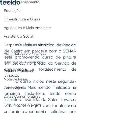
tecido
Saúde e Saneamento
Educação
Infraestrutura e Obras
Agricultura e Meio Ambiente
Assistência Social
	A Prefeitura Municipal de Plácido 
Desporto Cultura e Lazer
de Castro em parceria com o SENAR  
Administração e Finanças
está promovendo curso de pintura 
Institucional e Governo
em tecido, no prédio do Serviço de 
convivência e fortalecimento de 
Políticas Públicas
vínculo.
Nota de Pesar
	O curso iniciou nesta segunda-
feira, 29 de Maio, sendo finalizado na 
Campanhas
próxima sexta-feira, tendo como 
Datas Comemorativas
instrutora Ivanilde de Sales Tavares, 
Comunicados e Avisos
Uma  parceria que vem fortalecendo 
o projeto economia solidária, por 