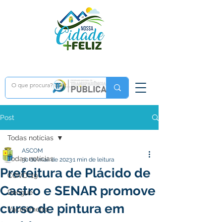
Post
Todas notícias
ASCOM
Todas notícias
30 de mai. de 2023
1 min de leitura
Prefeitura de Plácido de
COVD-19
Castro e SENAR promove
Dengue
curso de pintura em
Vacinômetro