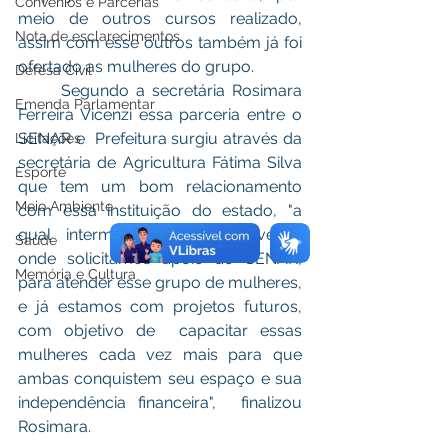
Convênios e Parcerias
meio de outros cursos realizado, 
Nota de esclarecimentos
assim com esse outros também já foi 
ofertado as mulheres do grupo.
Defesa Civil
	Segundo a secretária Rosimara 
Emenda Parlamentar
Ferreira Vicenzi essa parceria entre o 
SENAR e  Prefeitura surgiu através da 
Licitações
secretária de Agricultura Fátima Silva 
Esporte
que tem um bom relacionamento 
Meio Ambiente
com essa instituição do estado, "a 
qual intermediou nossa conversa, 
Saúde
onde solicitamos apoio do SENAR, 
Memória e Cultura
para atender esse grupo de mulheres, 
e já estamos com projetos futuros, 
com objetivo de  capacitar essas 
mulheres cada vez mais para que 
ambas conquistem seu espaço e sua 
independência financeira",  finalizou 
Rosimara.