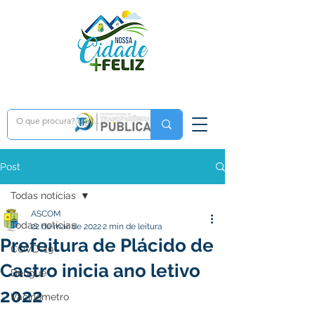
Post
Todas notícias
ASCOM
Todas notícias
22 de mar. de 2022
2 min de leitura
Prefeitura de Plácido de
COVD-19
Castro inicia ano letivo
Dengue
2022
Vacinômetro