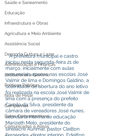
Saúde e Saneamento
Educação
Infraestrutura e Obras
Agricultura e Meio Ambiente
Assistência Social
Desporto Cultura e Lazer
   A prefeitura municipal e castro 
iniciou nesta segunda-feira 21 de 
Administração e Finanças
março, inicialmente com aulas 
presenciais apenas nas escolas José 
Institucional e Governo
Valmir de lima e Domingos Galdino, a 
Políticas Públicas
solenidade de abertura do ano letivo 
foi realizada na escola José Valmir de 
Nota de Pesar
lima com a presença do prefeito 
Camilo da Silva, presidente da 
Campanhas
câmara de vereadores José nunes, 
Datas Comemorativas
secretária interina de educação 
Marizeth Melo, presidente do 
Comunicados e Avisos
sinteacre Aurimar, pastor Cleilton 
Fernandes, diretor interino, Edeilton 