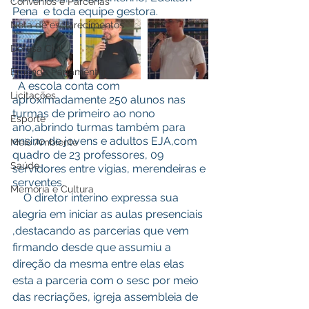
Convênios e Parcerias
Pena  e toda equipe gestora.
Nota de esclarecimentos
Defesa Civil
Emenda Parlamentar
  A escola conta com 
Licitações
aproximadamente 250 alunos nas 
turmas de primeiro ao nono 
Esporte
ano,abrindo turmas também para 
ensino de jovens e adultos EJA,com 
Meio Ambiente
quadro de 23 professores, 09 
Saúde
servidores entre vigias, merendeiras e 
serventes.
Memória e Cultura
    O diretor interino expressa sua 
alegria em iniciar as aulas presenciais 
,destacando as parcerias que vem 
firmando desde que assumiu a 
direção da mesma entre elas elas 
esta a parceria com o sesc por meio 
das recriações, igreja assembleia de 