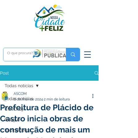
Post
Todas notícias
ASCOM
Todas notícias
8 de mai. de 2024
2 min de leitura
Prefeitura de Plácido de
COVD-19
Castro inicia obras de
Dengue
construção de mais um
Vacinômetro