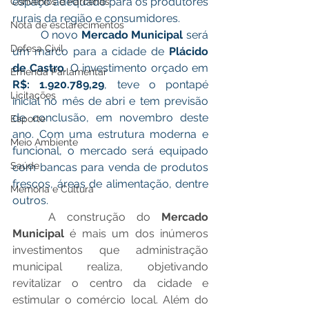
espaço adequado para os produtores 
Convênios e Parcerias
rurais da região e consumidores.
Nota de esclarecimentos
	O novo 
Mercado Municipal
 será 
Defesa Civil
um marco para a cidade de 
Plácido 
de Castro
. O investimento orçado em 
Emenda Parlamentar
R$: 1.920.789,29
, teve o pontapé 
Licitações
inicial no mês de abri e tem previsão 
de conclusão, em novembro deste 
Esporte
ano. Com uma estrutura moderna e 
Meio Ambiente
funcional, o mercado será equipado 
Saúde
com bancas para venda de produtos 
frescos, áreas de alimentação, dentre 
Memória e Cultura
outros.
	A construção do 
Mercado 
Municipal
 é mais um dos inúmeros 
investimentos que administração 
municipal realiza, objetivando 
revitalizar o centro da cidade e 
estimular o comércio local. Além do 