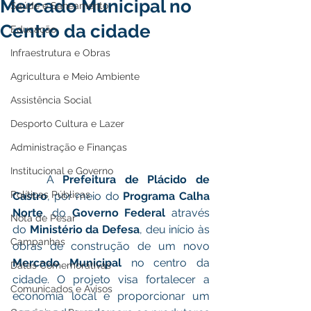
Mercado Municipal no
Saúde e Saneamento
Centro da cidade
Educação
Infraestrutura e Obras
Agricultura e Meio Ambiente
Assistência Social
Desporto Cultura e Lazer
Administração e Finanças
Institucional e Governo
	A 
Prefeitura de Plácido de 
Políticas Públicas
Castro
, por meio do 
Programa Calha 
Norte
, do 
Governo Federal
 através 
Nota de Pesar
do
 Ministério da Defesa
, deu início às 
Campanhas
obras de construção de um novo 
Mercado Municipal
 no centro da 
Datas Comemorativas
cidade. O projeto visa fortalecer a 
Comunicados e Avisos
economia local e proporcionar um 