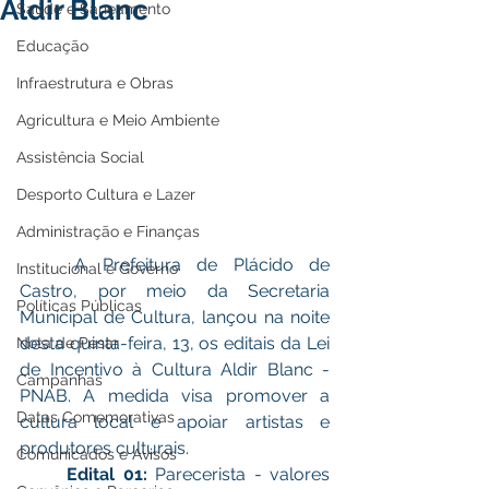
Aldir Blanc
Saúde e Saneamento
Educação
Infraestrutura e Obras
Agricultura e Meio Ambiente
Assistência Social
Desporto Cultura e Lazer
Administração e Finanças
	A Prefeitura de Plácido de 
Institucional e Governo
Castro, por meio da Secretaria 
Políticas Públicas
Municipal de Cultura, lançou na noite 
desta quinta-feira, 13, os editais da Lei 
Nota de Pesar
de Incentivo à Cultura Aldir Blanc - 
Campanhas
PNAB. A medida visa promover a 
Datas Comemorativas
cultura local e apoiar artistas e 
produtores culturais.
Comunicados e Avisos
	Edital 01:
 Parecerista - valores 