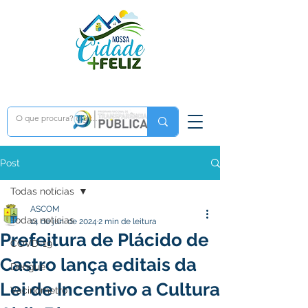
Post
Todas notícias
ASCOM
Todas notícias
14 de jun. de 2024
2 min de leitura
Prefeitura de Plácido de
COVD-19
Castro lança editais da
Dengue
Lei de Incentivo a Cultura
Vacinômetro