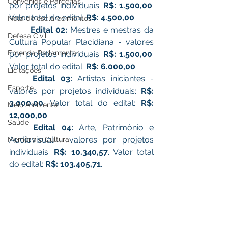
Convênios e Parcerias
por projetos individuais: 
R$: 1.500,00
. 
Valor total do edital: 
R$: 4.500,00
.
Nota de esclarecimentos
	Edital 02:
 Mestres e mestras da 
Defesa Civil
Cultura Popular Placidiana - valores 
Emenda Parlamentar
por projetos individuais: 
R$: 1.500,00
. 
Valor total do edital: 
R$: 6.000,00
Licitações
	Edital 03:
 Artistas iniciantes - 
Esporte
valores por projetos individuais: 
R$: 
3.000,00
. Valor total do edital: 
R$: 
Meio Ambiente
12,000,00
.
Saúde
	Edital 04:
 Arte, Patrimônio e 
Audiovisual - valores por projetos 
Memória e Cultura
individuais: 
R$: 10.340,57
. Valor total 
do edital: 
R$: 103.405,71
.