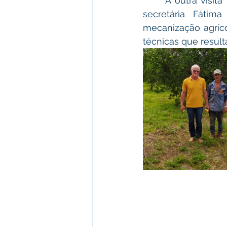
      A outra visita foi na comunidade São Raimundo no km 3 do ramal samauma, a 
secretária Fátim
mecanização agrícol
técnicas que result