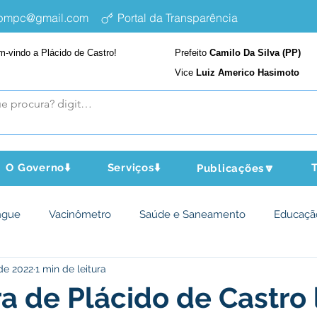
epmpc@gmail.com
Portal da Transparência
m-vindo a Plácido de Castro!
Prefeito
Camilo Da Silva (PP)
Vice
Luiz Americo Hasimoto
O Governo⬇️
Serviços⬇️
T
Publicações🔽
ngue
Vacinômetro
Saúde e Saneamento
Educaçã
 de 2022
1 min de leitura
cultura e Meio Ambiente
Assistência Social
Desporto Cu
ra de Plácido de Castro 