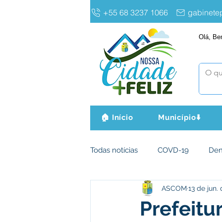
+55 68 3237 1066
gabinet
Olá, Be
🏠 Início
Município⬇️
Todas notícias
COVD-19
De
ASCOM
13 de jun.
Infraestrutura e Obras
Agri
Prefeitu