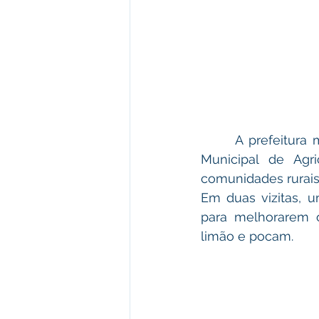
      A prefeitura municipal de Plácido de Castro, por meio da equipe da Secretaria 
Municipal de Agri
comunidades rurais
Em duas vizitas, 
para melhorarem o 
limão e pocam.