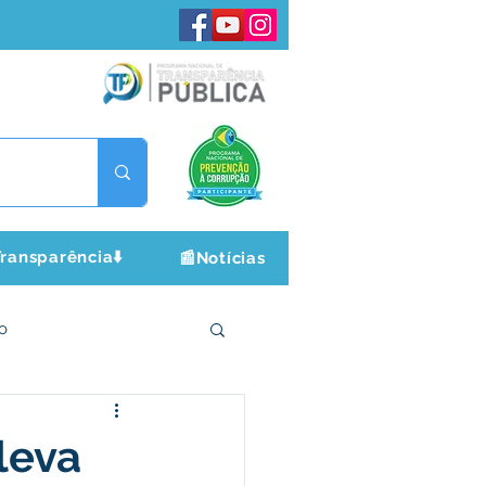
ransparência⬇️
📰Notícias
o
ltura e Lazer
leva