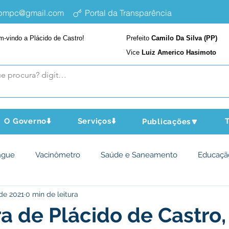
epmpc@gmail.com
Portal da Transparência
m-vindo a Plácido de Castro!
Prefeito
Camilo Da Silva (PP)
Vice
Luiz Americo Hasimoto
O Governo⬇️
Serviços⬇️
T
Publicações🔽
ngue
Vacinômetro
Saúde e Saneamento
Educaçã
 de 2021
0 min de leitura
cultura e Meio Ambiente
Assistência Social
Desporto Cu
ra de Plácido de Castro,