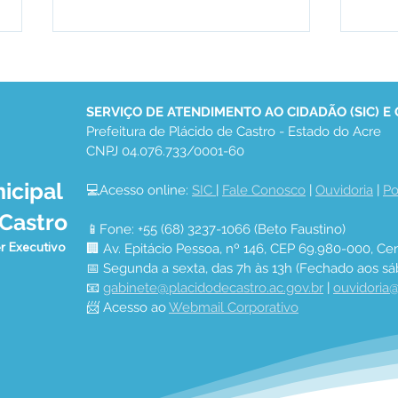
SERVIÇO DE ATENDIMENTO AO CIDADÃO (SIC) E
Prefeitura de Plácido de Castro - Estado do Acre
CNPJ 04.076.733/0001-60
icipal
💻Acesso online: 
SIC 
| 
Fale Conosco
 | 
Ouvidoria
 | 
Po
Prefeitura de Plácido de
Noit
 Castro
Castro realiza Conferência
Plác
📱Fone: +55 (68) 3237-1066 (Beto Faustino)
Municipal de Saúde e
emo
r Executivo
🏢 Av. Epitácio Pessoa, nº 146, CEP 69.980-000, Cen
reforça compromisso com
naci
📅 Segunda a sexta, das 7h às 13h (Fechado aos sá
a população
gove
📧 
gabinete@placidodecastro.ac.gov.br
 | 
ouvidoria@
📨 Acesso ao 
Webmail Corporativo