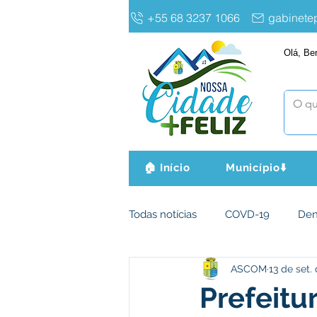
+55 68 3237 1066
gabinet
Olá, Be
🏠 Início
Município⬇️
Todas notícias
COVD-19
De
ASCOM
13 de set.
Infraestrutura e Obras
Agri
Prefeitu