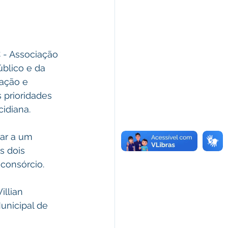
blico e da 
ação e 
 prioridades 
idiana. 
s dois 
 consórcio.
unicipal de 