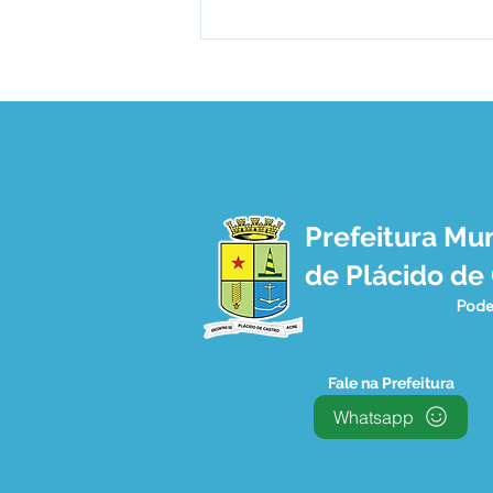
Prefeitura Mun
PREFEITURA E SEBRAE SE
de Plácido de
REÚNEM E DISCUTEM
PROGRAMA CIDADE
Pode
EMPREENDEDORA
Fale na Prefeitura
Whatsapp