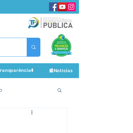
ransparência⬇️
📰Notícias
o
ltura e Lazer