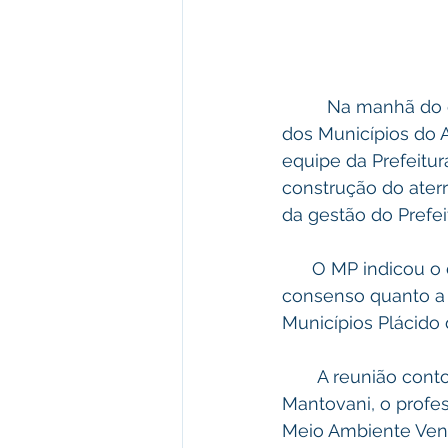
         Na manhã do dia 10 do corrente mês, aconteceu na sede da AMAC - Associação 
dos Municípios do A
equipe da Prefeitu
construção do aterr
da gestão do Prefei
      O MP indicou o dia 30 de Setembro como data máxima para se chegar a um 
consenso quanto a f
Municípios Plácido 
       A reunião contou com a presença do Procurador-Geral Adjunto, Dr. Willian 
Mantovani, o profes
Meio Ambiente Venil