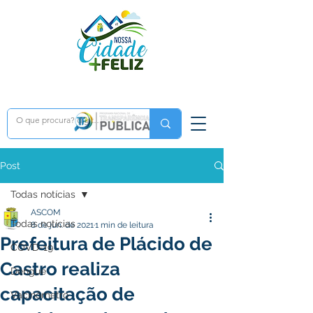
Post
Todas notícias
ASCOM
Todas notícias
8 de jun. de 2021
1 min de leitura
Prefeitura de Plácido de
COVD-19
Castro realiza
Dengue
capacitação de
Vacinômetro