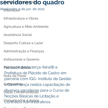
servidores do quadro
Saúde e Saneamento
Atualizado:
9 de jun. de 2021
Educação
Infraestrutura e Obras
Agricultura e Meio Ambiente
Assistência Social
Desporto Cultura e Lazer
Administração e Finanças
Institucional e Governo
Na tarde desta terça-feira(8) a 
Políticas Públicas
Prefeitura de Plácido de Castro em 
Nota de Pesar
parceria com IGG- Instituto de Gestão 
Campanhas
e Governança realiza capacitação de 
diversos servidores para o Curso de 
Datas Comemorativas
Noções Básicas de Licitação e 
Comunicados e Avisos
Contratos Administrativos.