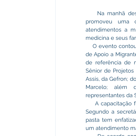
    Na manhã desta quarta-feira, 20 de agosto, a Prefeitura de Plácido de Castro 
promoveu uma ca
atendimentos a mi
medicina e seus fam
    O evento contou com a presença de Lucas Rodrigues Guimarães, Chefe da Divisão 
de Apoio a Migrant
de referência de 
Sênior de Projetos
Assis, da Gefron; d
Marcelo; além da
representantes da 
    A capacitação foi uma organização da Secretaria Municipal de Assistência Social. 
Segundo a secretár
pasta tem enfatizad
um atendimento ma