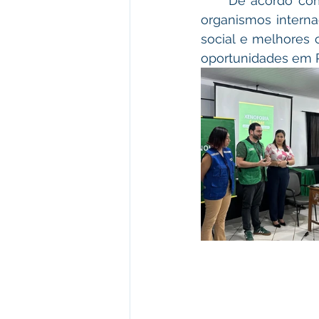
     De acordo com o prefeito Camilo da Silva, a parceria entre município, Estado e 
organismos interna
social e melhores 
oportunidades em P