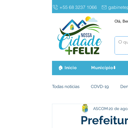
+55 68 3237 1066
gabinet
Olá, Be
🏠 Início
Município⬇️
Todas notícias
COVD-19
De
ASCOM
20 de ago
Infraestrutura e Obras
Agri
Prefeitu