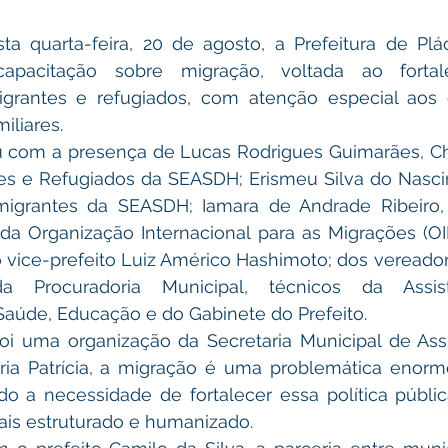
pacitação sobre migração, voltada ao fortal
grantes e refugiados, com atenção especial aos 
iliares.
es e Refugiados da SEASDH; Erismeu Silva do Nascim
migrantes da SEASDH; Iamara de Andrade Ribeiro,
 da Organização Internacional para as Migrações (OI
o vice-prefeito Luiz Américo Hashimoto; dos vereado
 Procuradoria Municipal, técnicos da Assistê
Saúde, Educação e do Gabinete do Prefeito.
ia Patrícia, a migração é uma problemática enorme,
o a necessidade de fortalecer essa política pública
is estruturado e humanizado.