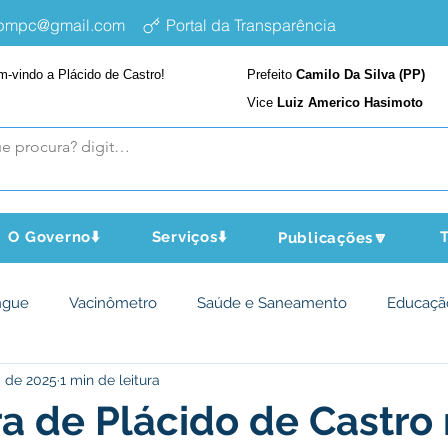
epmpc@gmail.com
Portal da Transparência
m-vindo a Plácido de Castro!
Prefeito
Camilo Da Silva (PP)
Vice
Luiz Americo Hasimoto
O Governo⬇️
Serviços⬇️
T
Publicações🔽
ngue
Vacinômetro
Saúde e Saneamento
Educaçã
. de 2025
1 min de leitura
cultura e Meio Ambiente
Assistência Social
Desporto Cu
ra de Plácido de Castro 