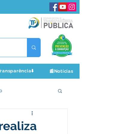
ransparência⬇️
📰Notícias
o
ltura e Lazer
realiza