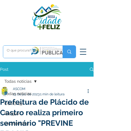
Post
Todas notícias
ASCOM
Todas notícias
13 de jul. de 2023
1 min de leitura
Prefeitura de Plácido de
COVD-19
Castro realiza primeiro
Dengue
seminário "PREVINE
Vacinômetro