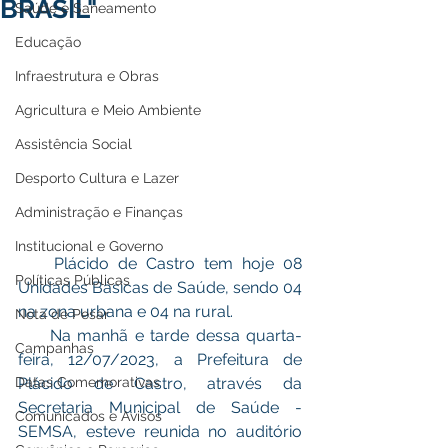
BRASIL"
Saúde e Saneamento
Educação
Infraestrutura e Obras
Agricultura e Meio Ambiente
Assistência Social
Desporto Cultura e Lazer
Administração e Finanças
Institucional e Governo
    Plácido de Castro tem hoje 08 
Políticas Públicas
Unidades Básicas de Saúde, sendo 04 
na zona urbana e 04 na rural.
Nota de Pesar
     Na manhã e tarde dessa quarta-
Campanhas
feira, 12/07/2023, a Prefeitura de 
Datas Comemorativas
Plácido de Castro, através da 
Secretaria Municipal de Saúde - 
Comunicados e Avisos
SEMSA, esteve reunida no auditório 