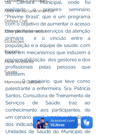
Convênios e Parcerias
da Câmara Municipal, onde foi 
realizado o primeiro seminário 
Nota de esclarecimentos
"Previne Brasil", que é um programa 
Defesa Civil
com o objetivo de aumentar o acesso 
das pessoas aos serviços da atenção 
Emenda Parlamentar
primária  e o vínculo entre a 
Licitações
população e a equipe de saúde, com 
Esporte
base em mecanismos que induzem à 
responsabilização  dos gestores e dos 
Meio Ambiente
profissionais pelas pessoas que 
Saúde
assistem.
      O seminário, que teve como 
Memória e Cultura
palestrante a enfermeira, Sra. Patrícia 
Santos, Consultora de Treinamento de 
Serviços de Saúde, traz ao 
conhecimento aos participantes, de 
um cenário geral, amplo e atualizado 
dos indicadores e produtividade das 
Unidades de Saúde do Município de 