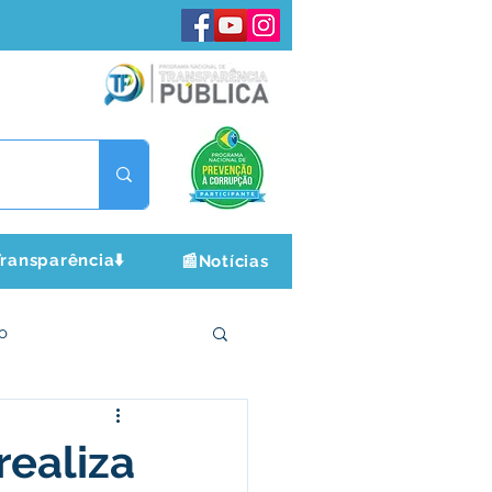
ransparência⬇️
📰Notícias
o
ltura e Lazer
realiza