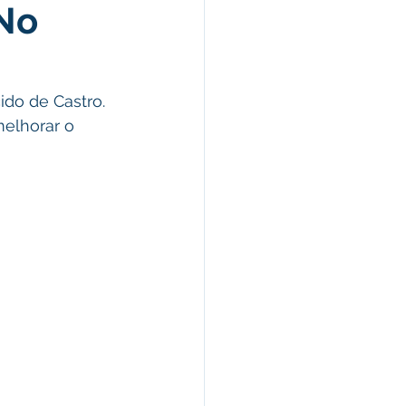
 No
Campanhas
arecimentos
melhorar o 
úde