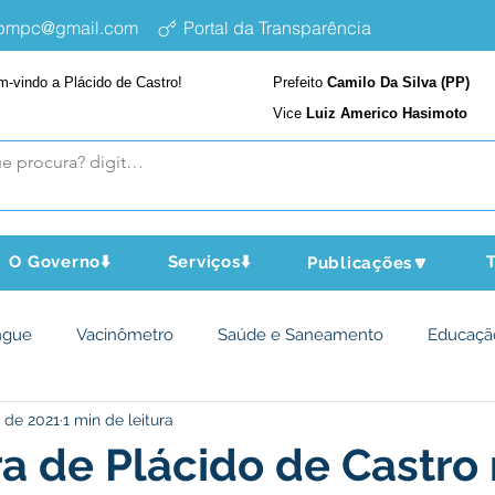
epmpc@gmail.com
Portal da Transparência
m-vindo a Plácido de Castro!
Prefeito
Camilo Da Silva (PP)
Vice
Luiz Americo Hasimoto
O Governo⬇️
Serviços⬇️
T
Publicações🔽
ngue
Vacinômetro
Saúde e Saneamento
Educaçã
 de 2021
1 min de leitura
cultura e Meio Ambiente
Assistência Social
Desporto Cu
ra de Plácido de Castro 