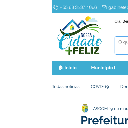
+55 68 3237 1066
gabinet
Olá, Be
🏠 Início
Município⬇️
Todas notícias
COVD-19
De
ASCOM
29 de mar.
Infraestrutura e Obras
Agri
Prefeitu