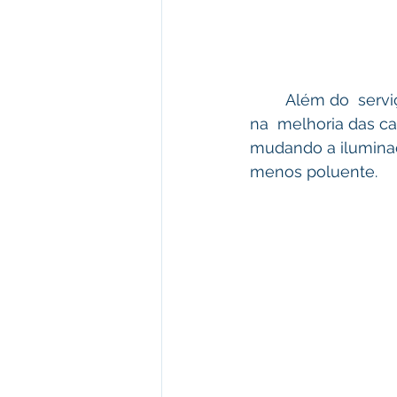
	Além do  serviço na Vila Campinas, equipes estão atuando na cidade de Plácido 
na  melhoria das ca
mudando a iluminaç
menos poluente.