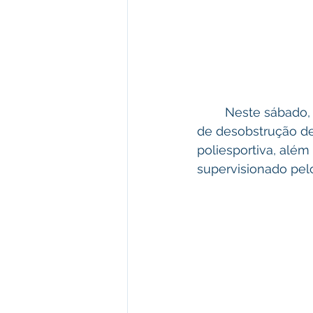
	Neste sábado, 27, os trabalhadores estão em Vila Campinas realizando o serviço  
de desobstrução de
poliesportiva, além
supervisionado pelo