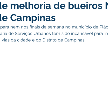
de melhoria de bueiros
nstitucional e Governo
Políticas Públicas
Nota de Pesar
 de Campinas
nicados e Avisos
Convênios e Parcerias
Nota de escl
aria de Serviços Urbanos tem sido incansável para  
vias da cidade e do Distrito de Campinas.
mentar
Licitações
Esporte
Meio Ambiente
Sa