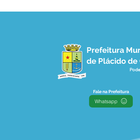
Prefeitura Mun
Plácido de Castro, um
de Plácido de
verdadeiro canteiro de
Obras
Pode
Fale na Prefeitura
Whatsapp