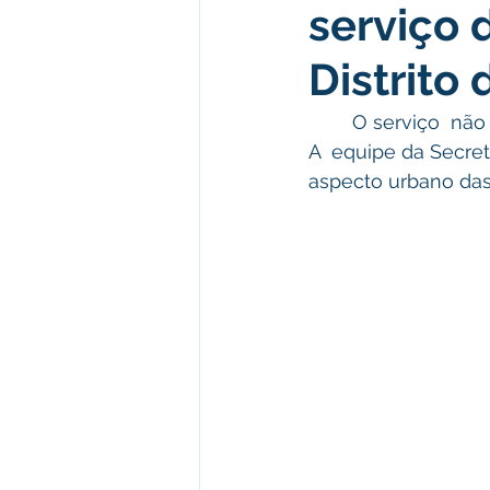
serviço 
Administração e Finanças
I
Distrito
Datas Comemorativas
Comu
	O serviço  não para nem nos finais de semana no município de Plácido de Castro. 
A  equipe da Secret
aspecto urbano das 
Defesa Civil
Emenda Parla
Memória e Cultura