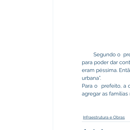
	Segundo o  prefeito Camilo Silva, é preciso trabalhar até nos finais de semana  
para poder dar cont
eram péssima. Entã
urbana”.
Para o  prefeito, a
agregar as família
Infraestrutura e Obras