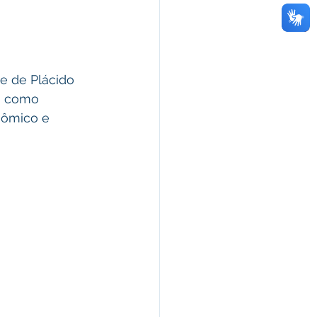
m como  
nômico e 