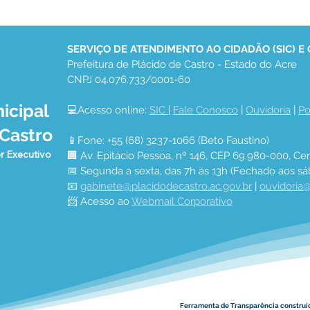
SERVIÇO DE ATENDIMENTO AO CIDADÃO (SIC) E
Prefeitura de Plácido de Castro - Estado do Acre
CNPJ 04.076.733/0001-60
icipal
💻Acesso online: 
SIC 
| 
Fale Conosco
 | 
Ouvidoria
 | 
Po
PREFEITURA DE PLÁCIDO
PAR
 Castro
APROVEITA O VERÃO E
ENT
📱Fone: +55 (68) 3237-1066 (Beto Faustino)
AVANÇA NA CORREÇÃO E
GAR
r Executivo
🏢 Av. Epitácio Pessoa, nº 146, CEP 69.980-000, Cen
DESOBSTRUÇÃO DE
SOB
📅 Segunda a sexta, das 7h às 13h (Fechado aos sá
BUEIROS
📧 
gabinete@placidodecastro.ac.gov.br
 | 
ouvidoria@
📨 Acesso ao 
Webmail Corporativo
Ferramenta de Transparência construí