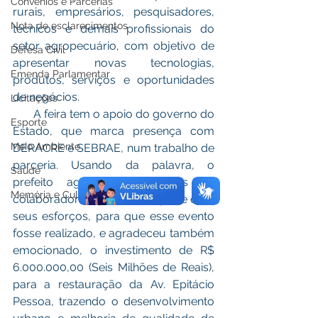
Convênios e Parcerias
rurais, empresários, pesquisadores, 
Nota de esclarecimentos
técnicos e demais profissionais do 
setor agropecuário, com objetivo de 
Defesa Civil
apresentar novas tecnologias, 
Emenda Parlamentar
produtos, serviços e oportunidades 
de negócios.
Licitações
       A feira tem o apoio do governo do 
Esporte
Estado, que marca presença com 
Meio Ambiente
DERACRE e SEBRAE, num trabalho de 
parceria. Usando da palavra, o 
Saúde
prefeito agradeceu à todos os 
Memória e Cultura
colaboradores que fizeram parte com 
seus esforços, para que esse evento 
fosse realizado, e agradeceu também 
emocionado, o investimento de R$ 
6.000.000,00 (Seis Milhões de Reais), 
para a restauração da Av. Epitácio 
Pessoa, trazendo o desenvolvimento 