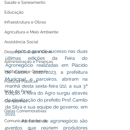
Saúde e Saneamento
Educação
Infraestrutura e Obras
Agricultura e Meio Ambiente
Assistência Social
       Após o grande sucesso nas duas 
Desporto Cultura e Lazer
últimas edições da Feira do 
Administração e Finanças
Agronegócio realizadas em Plácido 
Institucional e Governo
de Castro, 2022/2023, a prefeitura 
Municipal e parceiros, abriram na 
Políticas Públicas
manhã desta sexta-feira (21), a sua 3ª 
Nota de Pesar
Edição. A feira do Agro surgiu através 
da idealização do prefeito Prof. Camilo 
Campanhas
da Silva e sua equipe de governo, em 
Datas Comemorativas
2022.
        As feiras de agronegócio são 
Comunicados e Avisos
eventos que reúnem produtores 