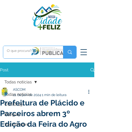
Post
Todas notícias
ASCOM
Todas notícias
21 de jun. de 2024
1 min de leitura
Prefeitura de Plácido e
COVD-19
Parceiros abrem 3º
Dengue
Edição da Feira do Agro
Vacinômetro