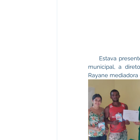
     Estava presente também a vereadora Cleidiane Oliveira representando a câmara 
municipal, a diret
Rayane mediadora d