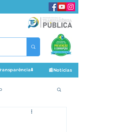
ransparência⬇️
📰Notícias
o
ltura e Lazer