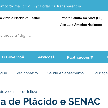
epmpc@gmail.com
Portal da Transparência
m-vindo a Plácido de Castro!
Prefeito
Camilo Da Silva (PP)
Vice
Luiz Americo Hasimoto
O Governo⬇️
Serviços⬇️
T
Publicações🔽
ngue
Vacinômetro
Saúde e Saneamento
Educaçã
 de 2022
1 min de leitura
cultura e Meio Ambiente
Assistência Social
Desporto Cu
ra de Plácido e SENAC