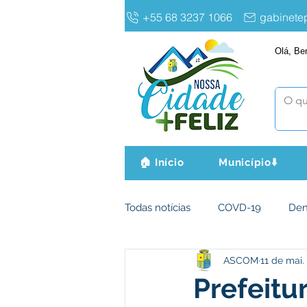
+55 68 3237 1066
gabinet
Olá, Be
🏠 Início
Município⬇️
Todas notícias
COVD-19
De
ASCOM
11 de mai.
Infraestrutura e Obras
Agri
Prefeitu