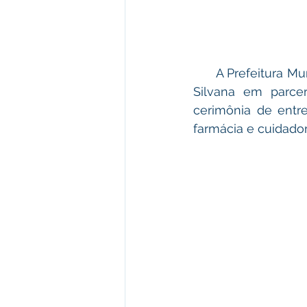
      A Prefeitura Municipal de Plácido de Castro representada pela primeira dama Maria 
Silvana em parce
cerimônia de entr
farmácia e cuidador