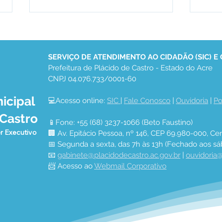
SERVIÇO DE ATENDIMENTO AO CIDADÃO (SIC) E
Prefeitura de Plácido de Castro - Estado do Acre
CNPJ 04.076.733/0001-60
icipal
💻Acesso online: 
SIC 
| 
Fale Conosco
 | 
Ouvidoria
 | 
Po
PREFEITURA DE PLÁCIDO
PAR
 Castro
APROVEITA O VERÃO E
ENT
📱Fone: +55 (68) 3237-1066 (Beto Faustino)
AVANÇA NA CORREÇÃO E
GAR
r Executivo
🏢 Av. Epitácio Pessoa, nº 146, CEP 69.980-000, Cen
DESOBSTRUÇÃO DE
SOB
📅 Segunda a sexta, das 7h às 13h (Fechado aos sá
BUEIROS
📧 
gabinete@placidodecastro.ac.gov.br
 | 
ouvidoria@
📨 Acesso ao 
Webmail Corporativo