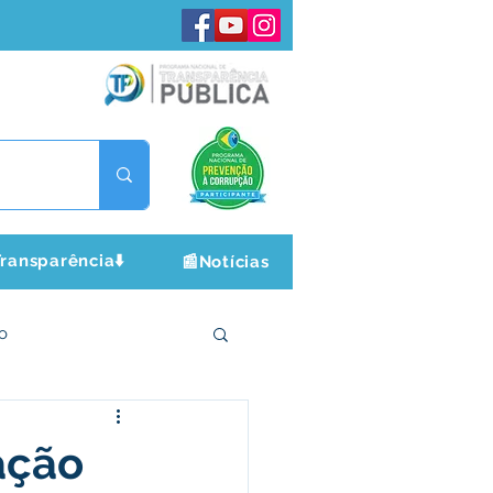
ransparência⬇️
📰Notícias
o
ltura e Lazer
ação