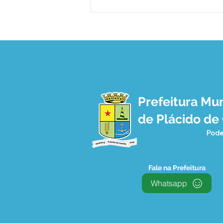
Prefeitura Mun
Plácido de Castro, um
de Plácido de
verdadeiro canteiro de
Obras
Pode
Fale na Prefeitura
Whatsapp