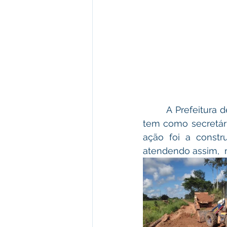
       A Prefeitura de Plácido de Castro, através da Secretaria Municipal de Obras, que 
tem como secretári
ação foi a const
atendendo assim,  m