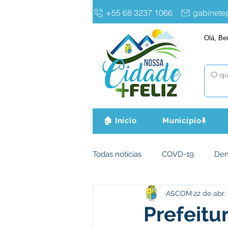
+55 68 3237 1066
gabinet
Olá, Be
🏠 Início
Município⬇️
Todas notícias
COVD-19
De
ASCOM
22 de abr.
Infraestrutura e Obras
Agri
Prefeitu