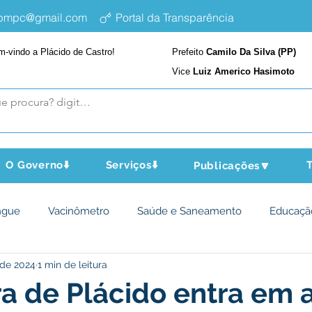
epmpc@gmail.com
Portal da Transparência
m-vindo a Plácido de Castro!
Prefeito
Camilo Da Silva (PP)
Vice
Luiz Americo Hasimoto
O Governo⬇️
Serviços⬇️
T
Publicações🔽
ngue
Vacinômetro
Saúde e Saneamento
Educaçã
 de 2024
1 min de leitura
cultura e Meio Ambiente
Assistência Social
Desporto Cu
ra de Plácido entra em 