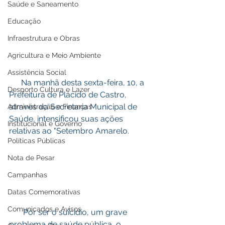
Saúde e Saneamento
Educação
Infraestrutura e Obras
Agricultura e Meio Ambiente
Assistência Social
      Na manhã desta sexta-feira, 10, a 
Desporto Cultura e Lazer
Prefeitura de Plácido de Castro, 
através da Secretaria Municipal de 
Administração e Finanças
Saúde, intensificou suas ações 
Institucional e Governo
relativas ao "Setembro Amarelo.
Políticas Públicas
Nota de Pesar
Campanhas
Datas Comemorativas
Comunicados e Avisos
       Por ser o suicídio, um grave 
problema de saúde pública, o 