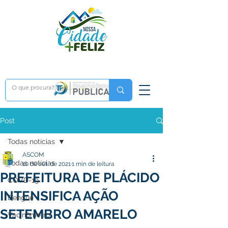
Post
Todas notícias
ASCOM
Todas notícias
10 de set. de 2021
1 min de leitura
PREFEITURA DE PLÁCIDO
COVD-19
INTENSIFICA AÇÃO
Dengue
SETEMBRO AMARELO
Vacinômetro