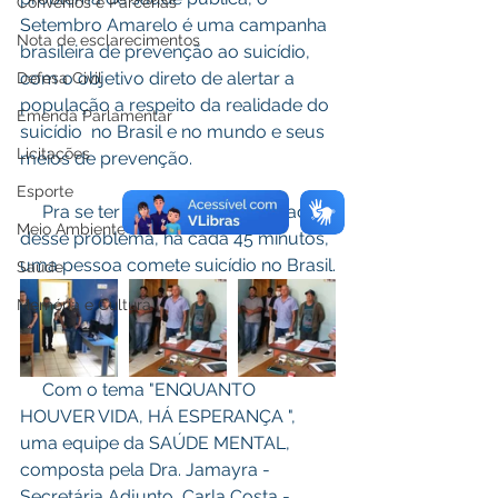
Convênios e Parcerias
Setembro Amarelo é uma campanha 
Nota de esclarecimentos
brasileira de prevenção ao suicídio,  
com o objetivo direto de alertar a 
Defesa Civil
população a respeito da realidade do 
Emenda Parlamentar
suicídio  no Brasil e no mundo e seus 
Licitações
meios de prevenção.
Esporte
     Pra se ter uma idéia da gravidade 
Meio Ambiente
desse problema, há cada 45 minutos, 
uma pessoa comete suicídio no Brasil.
Saúde
Memória e Cultura
     Com o tema "ENQUANTO 
HOUVER VIDA, HÁ ESPERANÇA ", 
uma equipe da SAÚDE MENTAL, 
composta pela Dra. Jamayra - 
Secretária Adjunto, Carla Costa - 