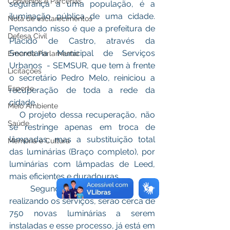
Convênios e Parcerias
segurança a uma população, é a 
iluminação pública de uma cidade. 
Nota de esclarecimentos
Pensando nisso é que a prefeitura de 
Defesa Civil
Plácido de Castro, através da 
Secretaria Municipal de Serviços 
Emenda Parlamentar
Urbanos  - SEMSUR, que tem à frente 
Licitações
o secretário Pedro Melo, reiniciou a 
Esporte
recuperação de toda a rede da 
cidade.
Meio Ambiente
   O projeto dessa recuperação, não 
Saúde
se restringe apenas em troca de 
lâmpadas, mas a substituição total 
Memória e Cultura
das luminárias (Braço completo), por 
luminárias com lâmpadas de Leed, 
mais eficientes e duradouras.
   Segundo a equipe que está 
realizando os serviços, serão cerca de 
750 novas luminárias a serem 
instaladas e esse processo, já está em 