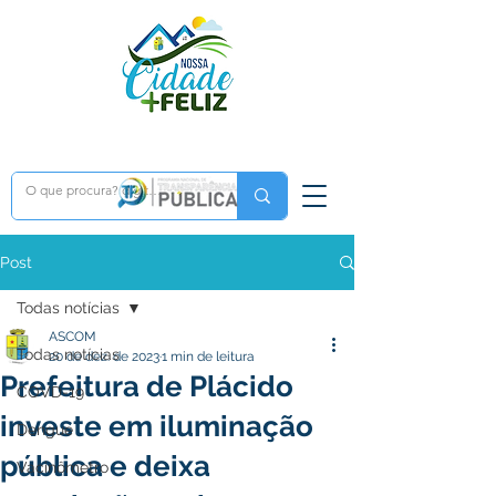
Post
Todas notícias
ASCOM
Todas notícias
20 de dez. de 2023
1 min de leitura
Prefeitura de Plácido
COVD-19
investe em iluminação
Dengue
pública e deixa
Vacinômetro