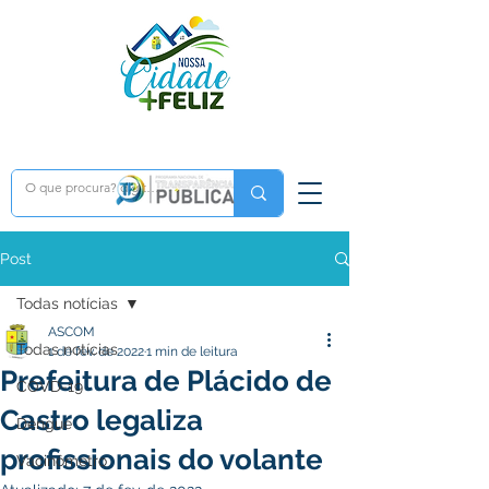
Post
Todas notícias
ASCOM
Todas notícias
1 de fev. de 2022
1 min de leitura
Prefeitura de Plácido de
COVD-19
Castro legaliza
Dengue
profissionais do volante
Vacinômetro