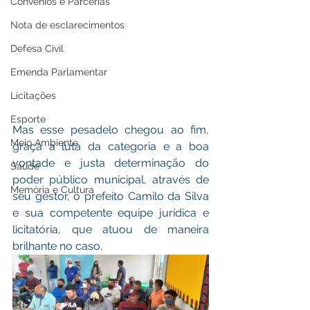
Convênios e Parcerias
Nota de esclarecimentos
Defesa Civil
Emenda Parlamentar
Licitações
Esporte
Mas esse pesadelo chegou ao fim, 
Meio Ambiente
graça a luta da categoria e a boa 
vontade e justa determinação do 
Saúde
poder público municipal, através de 
Memória e Cultura
seu gestor, o prefeito Camilo da Silva 
e sua competente equipe jurídica e 
licitatória, que atuou de maneira 
brilhante no caso. 