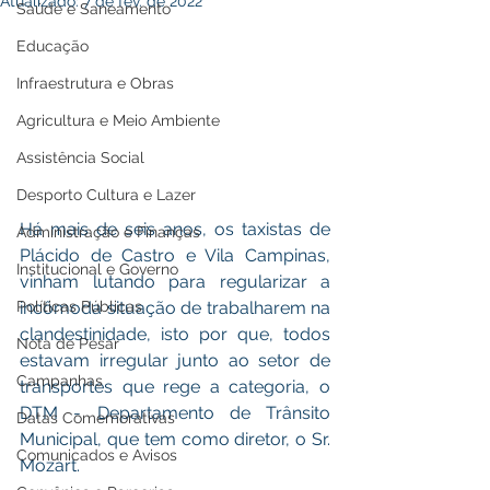
Atualizado:
7 de fev. de 2022
Saúde e Saneamento
Educação
Infraestrutura e Obras
Agricultura e Meio Ambiente
Assistência Social
Desporto Cultura e Lazer
Há mais de seis anos, os taxistas de 
Administração e Finanças
Plácido de Castro e Vila Campinas, 
Institucional e Governo
vinham lutando para regularizar a 
Políticas Públicas
incômoda situação de trabalharem na 
clandestinidade, isto por que, todos 
Nota de Pesar
estavam irregular junto ao setor de 
Campanhas
transportes que rege a categoria, o 
DTM - Departamento de Trânsito 
Datas Comemorativas
Municipal, que tem como diretor, o Sr. 
Comunicados e Avisos
Mozart.