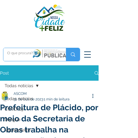
Post
Todas notícias
ASCOM
Todas notícias
31 de out. de 2023
1 min de leitura
Prefeitura de Plácido, por
COVD-19
meio da Secretaria de
Dengue
Obras trabalha na
Vacinômetro