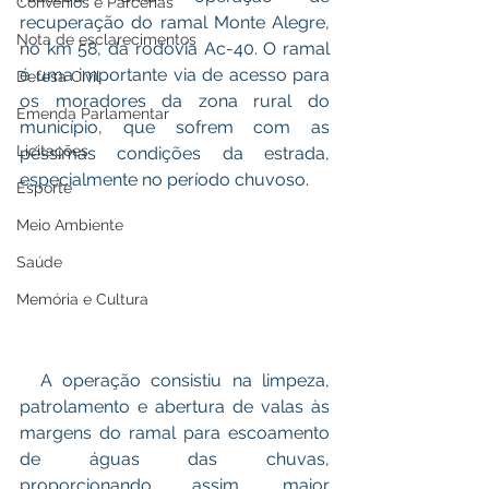
Convênios e Parcerias
recuperação do ramal Monte Alegre, 
Nota de esclarecimentos
no km 58, da rodovia Ac-40. O ramal 
é uma importante via de acesso para 
Defesa Civil
os moradores da zona rural do 
Emenda Parlamentar
município, que sofrem com as 
Licitações
péssimas condições da estrada, 
especialmente no período chuvoso.
Esporte
Meio Ambiente
Saúde
Memória e Cultura
  A operação consistiu na limpeza, 
patrolamento e abertura de valas às 
margens do ramal para escoamento 
de águas das chuvas, 
proporcionando assim, maior 