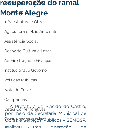
recuperação do ramal
Saúde e Saneamento
Monte Alegre
Educação
Infraestrutura e Obras
Agricultura e Meio Ambiente
Assistência Social
Desporto Cultura e Lazer
Administração e Finanças
Institucional e Governo
Políticas Públicas
Nota de Pesar
Campanhas
  A Prefeitura de Plácido de Castro, 
Datas Comemorativas
por meio da Secretaria Municipal de 
Comunicados e Avisos
Obras e Serviços Públicos - SEMOSP, 
realizou uma operação de 