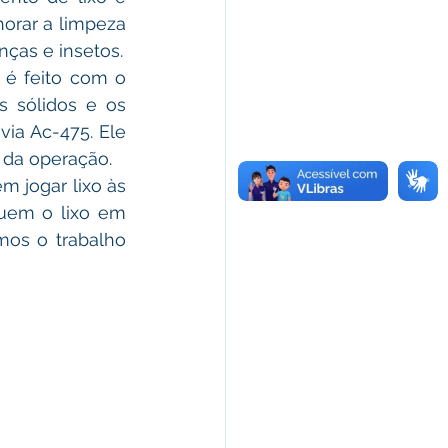
orar a limpeza 
nças e insetos.
 sólidos e os 
ia Ac-475. Ele 
 da operação.
quem o lixo em 
os o trabalho 