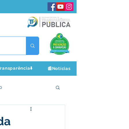
ransparência⬇️
📰Notícias
o
ltura e Lazer
da