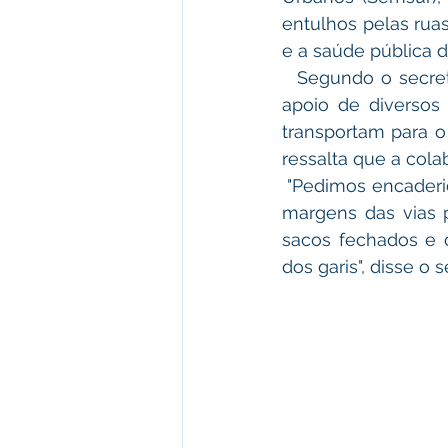
entulhos pelas ruas
e a saúde pública d
  Segundo o secretário da Semsur, Pedro Melo, o trabalho incansável, é feito com o 
apoio de diversos
transportam para o 
ressalta que a col
 "Pedimos encaderidamente a coloboração da população para que evitem jogar lixo às 
margens das vias p
sacos fechados e o
dos garis", disse o s