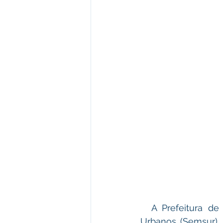
  A Prefeitura de Plácido de Castro, através da Secretaria Municipal de Serviços 
Urbanos (Semsur),