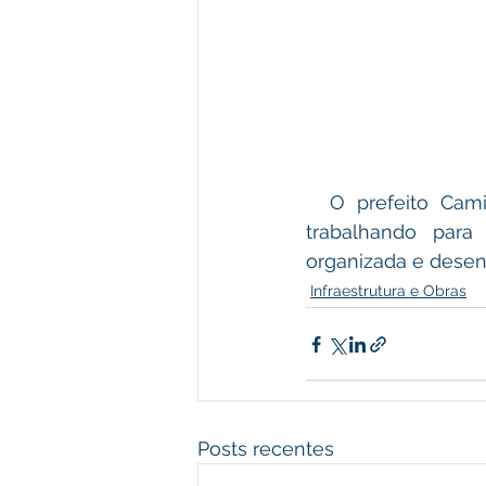
  O prefeito Camilo da Silva elogiou o trabalho da Semsur e afirmou que está 
trabalhando para
organizada e desenv
Infraestrutura e Obras
Posts recentes