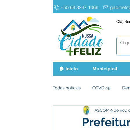
+55 68 3237 1066
gabinet
Olá, Be
🏠 Início
Município⬇️
Todas notícias
COVD-19
De
ASCOM
9 de nov. 
Infraestrutura e Obras
Agri
Prefeitu