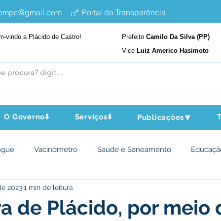
epmpc@gmail.com
Portal da Transparência
m-vindo a Plácido de Castro!
Prefeito
Camilo Da Silva (PP)
Vice
Luiz Americo Hasimoto
O Governo⬇️
Serviços⬇️
T
Publicações🔽
ngue
Vacinômetro
Saúde e Saneamento
Educaçã
de 2023
1 min de leitura
cultura e Meio Ambiente
Assistência Social
Desporto Cu
ra de Plácido, por meio 