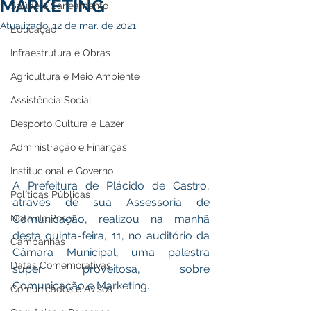
MARKETING
Saúde e Saneamento
Atualizado:
12 de mar. de 2021
Educação
Infraestrutura e Obras
Agricultura e Meio Ambiente
Assistência Social
Desporto Cultura e Lazer
Administração e Finanças
Institucional e Governo
A Prefeitura de Plácido de Castro, 
Políticas Públicas
através de sua Assessoria de 
Comunicação, realizou na manhã 
Nota de Pesar
desta quinta-feira, 11, no auditório da 
Campanhas
Câmara Municipal, uma palestra 
Datas Comemorativas
super proveitosa, sobre 
Comunicação e Marketing. 
Comunicados e Avisos