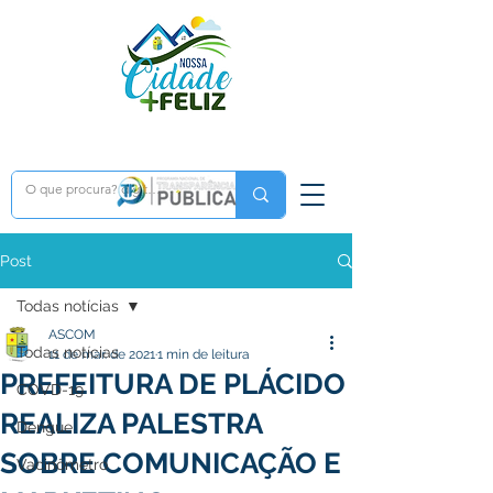
Post
Todas notícias
ASCOM
Todas notícias
11 de mar. de 2021
1 min de leitura
PREFEITURA DE PLÁCIDO
COVD-19
REALIZA PALESTRA
Dengue
SOBRE COMUNICAÇÃO E
Vacinômetro