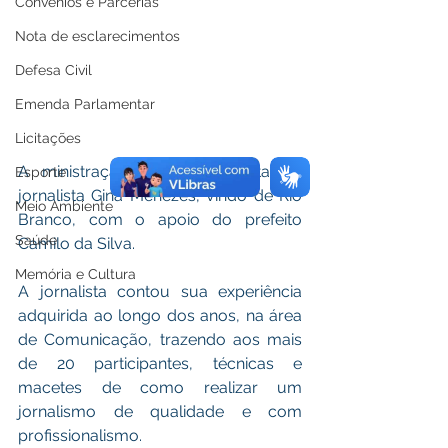
Convênios e Parcerias
Nota de esclarecimentos
Defesa Civil
Emenda Parlamentar
Licitações
A ministração ficou por conta da 
Esporte
jornalista Gina Menezes, vindo de Rio 
Meio Ambiente
Branco, com o apoio do prefeito 
Saúde
Camilo da Silva. 
Memória e Cultura
A jornalista contou sua experiência 
adquirida ao longo dos anos, na área 
de Comunicação, trazendo aos mais 
de 20 participantes, técnicas e 
macetes de como realizar um 
jornalismo de qualidade e com 
profissionalismo.