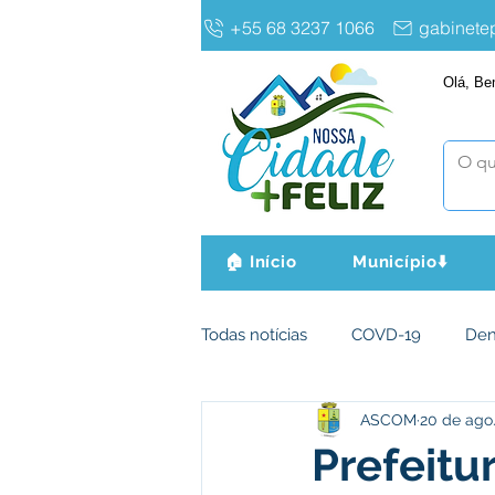
+55 68 3237 1066
gabinet
Olá, Be
🏠 Início
Município⬇️
Todas notícias
COVD-19
De
ASCOM
20 de ago
Infraestrutura e Obras
Agri
Prefeitu