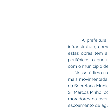
      A prefeitura de Plácido de Castro nunca havia investido tanto em obras de 
infraestrutura, co
estas obras tem a
periféricos, o que
com o município d
     Nesse último final de semana, foi concluído os serviços de revitalização na avenida 
mais movimentada d
da Secretaria Munic
Sr. Marcos Pinho, 
moradores da aven
escoamento de água