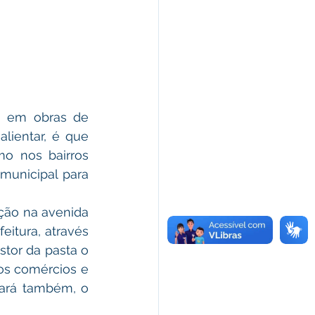
lientar, é que 
o nos bairros 
unicipal para 
tura, através 
tor da pasta o 
os comércios e 
ará também, o 