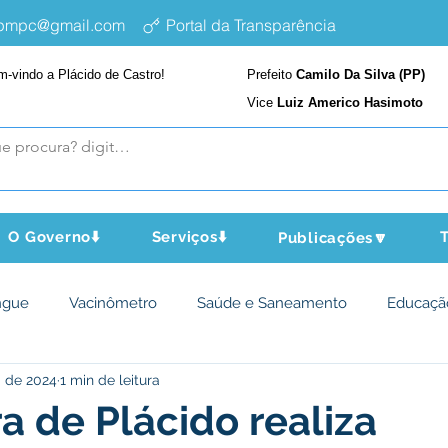
epmpc@gmail.com
Portal da Transparência
m-vindo a Plácido de Castro!
Prefeito
Camilo Da Silva (PP)
Vice
Luiz Americo Hasimoto
O Governo⬇️
Serviços⬇️
T
Publicações🔽
ngue
Vacinômetro
Saúde e Saneamento
Educaçã
. de 2024
1 min de leitura
cultura e Meio Ambiente
Assistência Social
Desporto Cu
ra de Plácido realiza