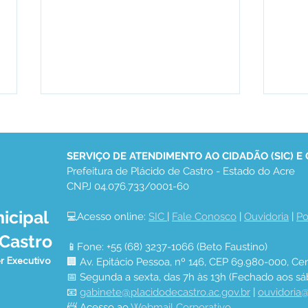
SERVIÇO DE ATENDIMENTO AO CIDADÃO (SIC) E
Prefeitura de Plácido de Castro - Estado do Acre
CNPJ 04.076.733/0001-60
icipal
💻Acesso online: 
SIC 
| 
Fale Conosco
 | 
Ouvidoria
 | 
Po
PREFEITURA DE PLÁCIDO
PAR
 Castro
APROVEITA O VERÃO E
ENT
📱Fone: +55 (68) 3237-1066 (Beto Faustino)
AVANÇA NA CORREÇÃO E
GAR
r Executivo
🏢 Av. Epitácio Pessoa, nº 146, CEP 69.980-000, Cen
DESOBSTRUÇÃO DE
SOB
📅 Segunda a sexta, das 7h às 13h (Fechado aos sá
BUEIROS
📧 
gabinete@placidodecastro.ac.gov.br
 | 
ouvidoria@
📨 Acesso ao 
Webmail Corporativo