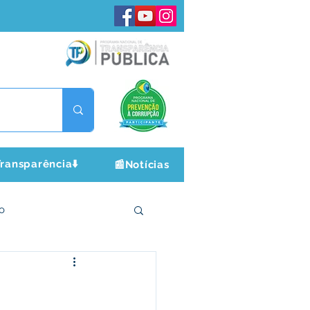
ransparência⬇️
📰Notícias
o
ltura e Lazer