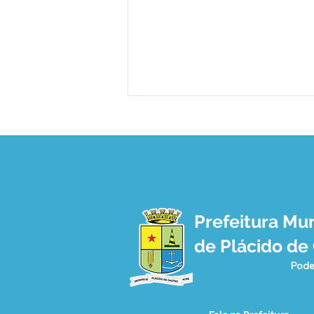
Prefeitura Mun
Plácido de Castro, um
de Plácido de
verdadeiro canteiro de
Obras
Pode