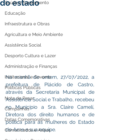
do estado
Saúde e Saneamento
Educação
Infraestrutura e Obras
Agricultura e Meio Ambiente
Assistência Social
Desporto Cultura e Lazer
Administração e Finanças
Na manhã de ontem, 27/07/2022, a 
Institucional e Governo
prefeitura de Plácido de Castro, 
Políticas Públicas
através da Secretaria Municipal de 
Nota de Pesar
Assistência Social e Trabalho, recebeu 
no Município a Sra. Claire Camelí, 
Campanhas
Diretora dos direito humanos e de 
Datas Comemorativas
política para as mulheres do Estado 
do Acre e sua equipe.
Comunicados e Avisos