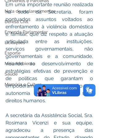
Convênios e Parcerias
Em uma importante reunião realizada 
Nota de esclarecimentos
na sede da Secretaria, foram 
pontuados assuntos voltados ao 
Defesa Civil
enfrentamento à violência doméstica 
Emenda Parlamentar
e familiar, que diz respeito a atuação 
articulada entre as instituições, 
Licitações
serviços governamentais, não 
Esporte
governamentais e a comunidade, 
visando ao desenvolvimento de 
Meio Ambiente
estratégias efetivas de prevenção e 
Saúde
de políticas que garantam o 
Memória e Cultura
empoderamento e construção da 
autonomia das mulheres e seus 
direitos humanos. 
A secretária da Assistência Social, Sra. 
Rosimara Vicenzi e sua equipe, 
agradeceu a presença das 
representantes do Estado, dizendo 