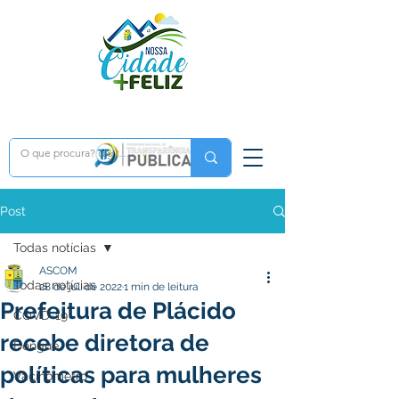
Post
Todas notícias
ASCOM
Todas notícias
28 de jul. de 2022
1 min de leitura
Prefeitura de Plácido
COVD-19
recebe diretora de
Dengue
políticas para mulheres
Vacinômetro