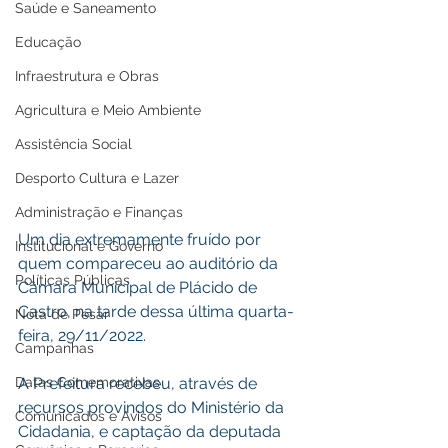
Saúde e Saneamento
Educação
Infraestrutura e Obras
Agricultura e Meio Ambiente
Assistência Social
Desporto Cultura e Lazer
Administração e Finanças
Um dia extremamente fruído por 
Institucional e Governo
quem compareceu ao auditório da 
Políticas Públicas
Câmara Municipal de Plácido de 
Castro, na tarde dessa última quarta-
Nota de Pesar
feira, 29/11/2022.
Campanhas
A Prefeitura recebeu, através de 
Datas Comemorativas
recursos provindos do Ministério da 
Comunicados e Avisos
Cidadania, e captação da deputada 