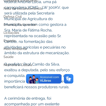
Convênios e Parcerias
federal Antônia Lúcia, uma pá 
carregadeira XCMG - LW 300KV, que 
Nota de esclarecimentos
será utilizada pela Secretaria 
Defesa Civil
Municipal de Agricultura do 
Município, que tem como gestora a 
Emenda Parlamentar
Sra. Maria de Fátima Rocha, 
Licitações
representada na ocasião pelo Sr. 
Esporte
Carlete, na fomentação das 
atividades agrícolas e pecuárias no 
Meio Ambiente
âmbito da estrutura de mecanização.
Saúde
O prefeito, Prof. Camilo da Silva, 
Memória e Cultura
exaltou a deputada, pelo seu esforço 
e conquista, bem como pontuou a 
importância dessa conquista, que 
beneficiará nossos produtores rurais.
A cerimônia de entrega, foi 
acompanhada por um exelente 