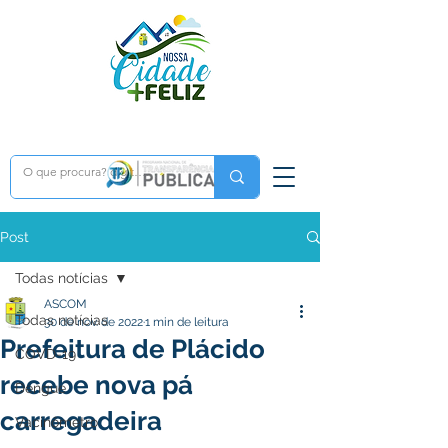
Post
Todas notícias
ASCOM
Todas notícias
30 de nov. de 2022
1 min de leitura
Prefeitura de Plácido
COVD-19
recebe nova pá
Dengue
carregadeira
Vacinômetro