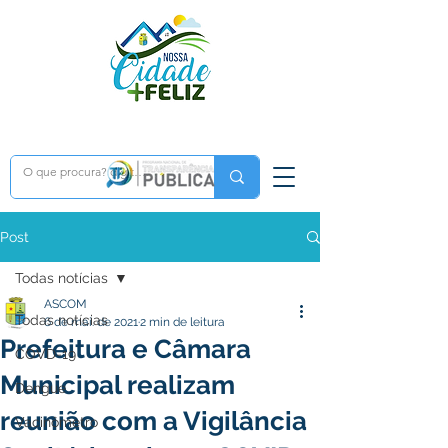
Post
Todas notícias
ASCOM
Todas notícias
6 de mai. de 2021
2 min de leitura
Prefeitura e Câmara
COVD-19
Municipal realizam
Dengue
reunião com a Vigilância
Vacinômetro