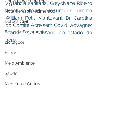
Convênios e Parcerias
vigilância sanitária, Gleycivane Ribeiro 
fiscal sanitária, procurador jurídico 
Nota de esclarecimentos
William Polis Mantovani, Dr. Carolina 
Defesa Civil
do Comitê Acre sem Covid, Advagner 
Emenda Parlamentar
Prado fiscal sanitário do estado do 
acre.
Licitações
Esporte
Meio Ambiente
Saúde
Memória e Cultura