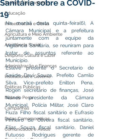
Sanitária sobre a COVID-
Saúde e Saneamento
19
Educação
Na manhã desta quinta-feira(6), A 
Infraestrutura e Obras
Câmara Municipal e a prefeitura 
Agricultura e Meio Ambiente
juntamente com a equipe da 
Assistência Social
Vigilância Sanitária, se reuniram para 
tratar de assuntos referente ao 
Desporto Cultura e Lazer
Município.
Administração e Finanças
Esteve presente o Secretario de 
Saúde Davi Souza, Prefeito Camilo 
Institucional e Governo
Silva, Vice-prefeito Enilton Pena, 
Políticas Públicas
Rogen secretário de finanças, José 
Nunes presidente da Câmara 
Nota de Pesar
Municipal, Polícia Militar, José Claro 
Campanhas
Fiuza Filho fiscal sanitário e Eufrasio 
Datas Comemorativas
Pinheiro de Oliveira fiscal sanitário, 
Elias Souza fiscal sanitário, Daniel 
Comunicados e Avisos
Futuoso Rodrigues gerente de 