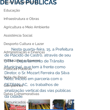
DE VIAS PÚBLICAS
Saúde e Saneamento
Educação
Infraestrutura e Obras
Agricultura e Meio Ambiente
Assistência Social
Desporto Cultura e Lazer
       Nesta quarta-feira, 15, a Prefeitura 
Administração e Finanças
de Plácido de Castro, através de seu 
Institucional e Governo
DTM - Departamento de Trânsito 
Municipal, que tem à frente como 
Políticas Públicas
Diretor, o Sr. Mozart Ferreira da Silva 
Nota de Pesar
Neto, iniciou em parceria com o 
DETRAN-AC,  os trabalhos de 
Campanhas
sinalização vertical das vias públicas 
Datas Comemorativas
da cidade.
Comunicados e Avisos