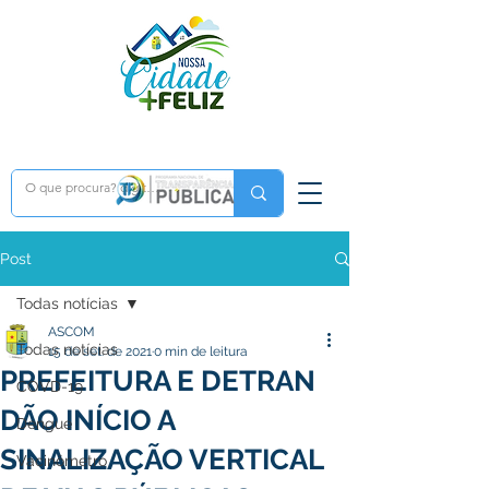
Post
Todas notícias
ASCOM
Todas notícias
15 de set. de 2021
0 min de leitura
PREFEITURA E DETRAN
COVD-19
DÃO INÍCIO A
Dengue
SINALIZAÇÃO VERTICAL
Vacinômetro