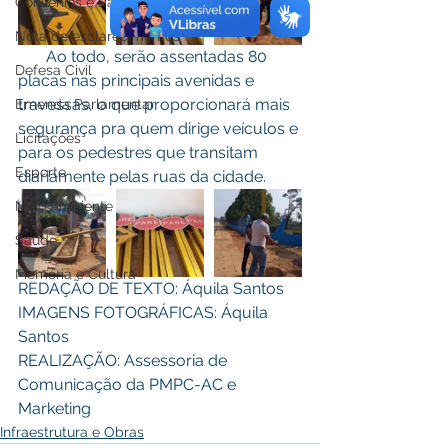
Convênios e Parcerias
Nota de esclarecimentos
       Ao todo, serão assentadas 80 
Defesa Civil
placas nas principais avenidas e 
travessas, o que proporcionará mais 
Emenda Parlamentar
segurança pra quem dirige veículos e 
Licitações
para os pedestres que transitam 
Esporte
diariamente pelas ruas da cidade.
Meio Ambiente
Saúde
Memória e Cultura
REDAÇÃO DE TEXTO: Áquila Santos 
IMAGENS FOTOGRÁFICAS: Áquila 
Santos 
REALIZAÇÃO: Assessoria de 
Comunicação da PMPC-AC e 
Marketing
Infraestrutura e Obras