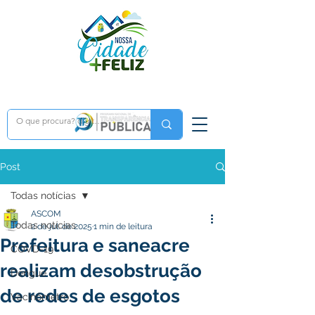
Post
Todas notícias
ASCOM
Todas notícias
2 de jul. de 2025
1 min de leitura
Prefeitura e saneacre
COVD-19
realizam desobstrução
Dengue
de redes de esgotos
Vacinômetro