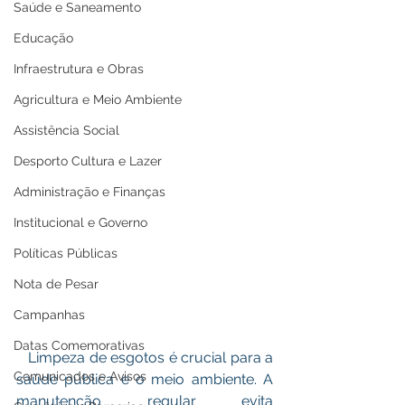
Saúde e Saneamento
Educação
Infraestrutura e Obras
Agricultura e Meio Ambiente
Assistência Social
Desporto Cultura e Lazer
Administração e Finanças
Institucional e Governo
Políticas Públicas
Nota de Pesar
Campanhas
Datas Comemorativas
   Limpeza de esgotos é crucial para a 
Comunicados e Avisos
saúde pública e o meio ambiente. A 
manutenção regular evita 