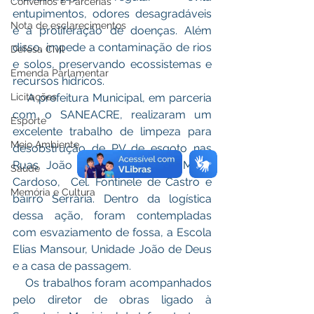
Convênios e Parcerias
entupimentos, odores desagradáveis 
Nota de esclarecimentos
e a proliferação de doenças. Além 
disso, impede a contaminação de rios 
Defesa Civil
e solos, preservando ecossistemas e 
Emenda Parlamentar
recursos hídricos. 
    A prefeitura Municipal, em parceria 
Licitações
com o SANEACRE, realizaram um 
Esporte
excelente trabalho de limpeza para 
Meio Ambiente
desobstrução de PV de esgoto nas 
Ruas João Sabino de Paula, Maria 
Saúde
Cardoso,  Cel. Fontinele de Castro e 
Memória e Cultura
bairro Serraria. Dentro da logística 
dessa ação, foram contempladas 
com esvaziamento de fossa, a Escola 
Elias Mansour, Unidade João de Deus 
e a casa de passagem.
    Os trabalhos foram acompanhados 
pelo diretor de obras ligado à 