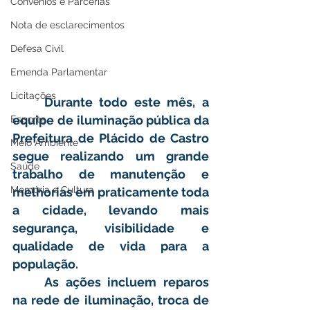
Convênios e Parcerias
Nota de esclarecimentos
Defesa Civil
Emenda Parlamentar
Licitações
	Durante todo este mês, a 
equipe de iluminação pública da 
Esporte
Prefeitura de Plácido de Castro 
Meio Ambiente
segue realizando um grande 
Saúde
trabalho de manutenção e 
Memória e Cultura
melhorias em praticamente toda 
a cidade, levando mais 
segurança, visibilidade e 
qualidade de vida para a 
população.
	As ações incluem reparos 
na rede de iluminação, troca de 