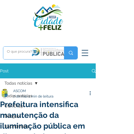
Post
Todas notícias
ASCOM
Todas notícias
7 de mai.
1 min de leitura
Prefeitura intensifica
COVD-19
manutenção da
Dengue
iluminação pública em
Vacinômetro