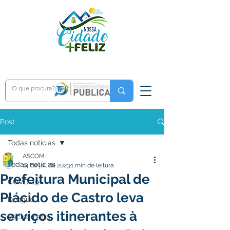
Post
Todas notícias
ASCOM
Todas notícias
14 de jul. de 2023
1 min de leitura
Prefeitura Municipal de
COVD-19
Plácido de Castro leva
Dengue
serviços itinerantes à
Vacinômetro