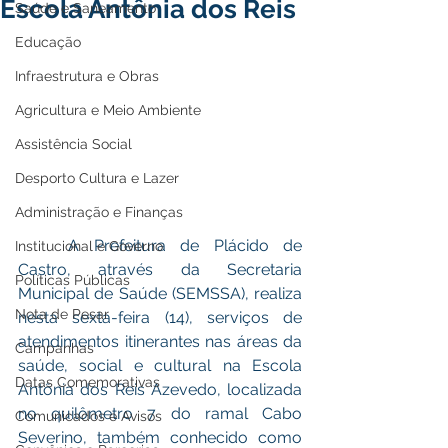
Escola Antônia dos Reis
Saúde e Saneamento
Educação
Infraestrutura e Obras
Agricultura e Meio Ambiente
Assistência Social
Desporto Cultura e Lazer
Administração e Finanças
	A Prefeitura de Plácido de 
Institucional e Governo
Castro, através da Secretaria 
Políticas Públicas
Municipal de Saúde (SEMSSA), realiza 
Nota de Pesar
nesta sexta-feira (14), serviços de 
atendimentos itinerantes nas áreas da 
Campanhas
saúde, social e cultural na Escola 
Datas Comemorativas
Antônia dos Reis Azevedo, localizada 
no quilômetro 7 do ramal Cabo 
Comunicados e Avisos
Severino, também conhecido como 