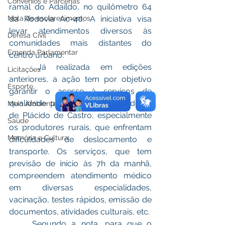
Convênios e Parcerias
ramal do Adaildo, no quilômetro 64 
da Rodovia Ac-40. A iniciativa visa 
Nota de esclarecimentos
levar atendimentos diversos às 
Defesa Civil
comunidades mais distantes do 
Emenda Parlamentar
centro urbano.
	Já realizada em edições 
Licitações
anteriores, a ação tem por objetivo  
Esporte
garantir o acesso à serviços de 
qualidade para todos os moradores 
Meio Ambiente
de Plácido de Castro, especialmente 
Saúde
os produtores rurais, que enfrentam 
Memória e Cultura
dificuldades de deslocamento e 
transporte. Os serviços, que tem 
previsão de início às 7h da manhã, 
compreendem atendimento médico 
em diversas especialidades, 
vacinação, testes rápidos, emissão de 
documentos, atividades culturais, etc.
	Segundo a nota, para que o 