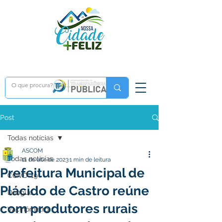
Post
Todas notícias
ASCOM
Todas notícias
11 de abr. de 2023
1 min de leitura
Prefeitura Municipal de
COVD-19
Plácido de Castro reúne
Dengue
com produtores rurais
Vacinômetro