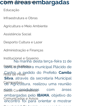
com áreas embargadas
Saúde e Saneamento
Educação
Infraestrutura e Obras
Agricultura e Meio Ambiente
Assistência Social
Desporto Cultura e Lazer
Administração e Finanças
Institucional e Governo
	Na manhã desta terça-feira 11 de 
Políticas Públicas
abril, a prefeitura municipal Plácido de 
Castro, a pedido do Prefeito 
Camilo 
Nota de Pesar
Silva
, através da secretaria Municipal 
Campanhas
de Agricultura, realizou uma reunião 
com produtores com áreas 
Datas Comemorativas
embargadas pelo 
IBAMA
, objetivo do 
Comunicados e Avisos
encontro foi para orientar e mostrar 