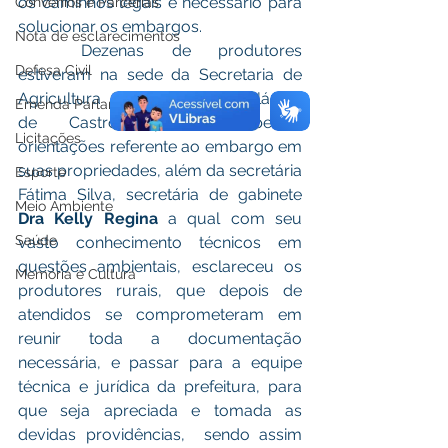
os caminhos legais e necessário para 
Convênios e Parcerias
solucionar os embargos.
Nota de esclarecimentos
	Dezenas de produtores 
Defesa Civil
estiveram na sede da Secretaria de 
Agricultura do município de Plácido 
Emenda Parlamentar
de Castro, para receberem 
Licitações
orientações referente ao embargo em 
suas propriedades, além da secretária 
Esporte
Fátima Silva, secretária de gabinete 
Meio Ambiente
Dra Kelly Regina
 a qual com seu 
Saúde
vasto conhecimento técnicos em 
questões ambientais, esclareceu os 
Memória e Cultura
produtores rurais, que depois de 
atendidos se comprometeram em 
reunir toda a documentação 
necessária, e passar para a equipe 
técnica e jurídica da prefeitura, para 
que seja apreciada e tomada as 
devidas providências,  sendo assim 