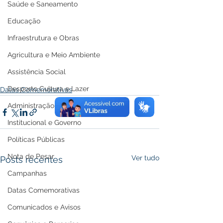
Saúde e Saneamento
Educação
Infraestrutura e Obras
Agricultura e Meio Ambiente
Assistência Social
Desporto Cultura e Lazer
Datas Comemorativas
Administração e Finanças
Institucional e Governo
Políticas Públicas
Nota de Pesar
Ver tudo
Posts recentes
Campanhas
Datas Comemorativas
Comunicados e Avisos