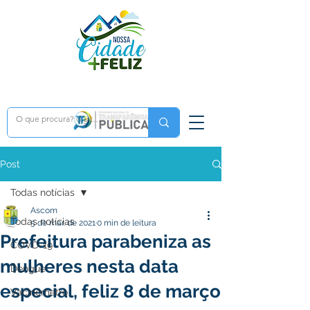
Post
Todas notícias
Ascom
Todas notícias
5 de mar. de 2021
0 min de leitura
Prefeitura parabeniza as
COVD-19
mulheres nesta data
Dengue
especial, feliz 8 de março
Vacinômetro