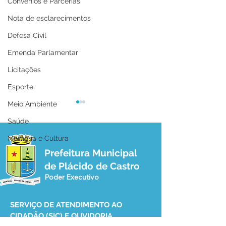
Convênios e Parcerias
Nota de esclarecimentos
Defesa Civil
Emenda Parlamentar
Licitações
Esporte
Meio Ambiente
Saúde
Memória e Cultura
Prefeitura Municipal
de Plácido de Castro
Poder Executivo
12 de junho: Feliz Dia
04 de junho: Di
dos Namorados!
Corpus Christi
SERVIÇO DE ATENDIMENTO AO 
CIDADÃO (SIC) E OUVIDORIA