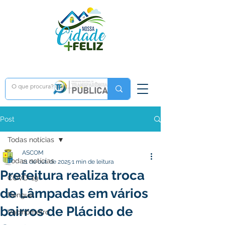
Post
Todas notícias
ASCOM
Todas notícias
21 de out. de 2025
1 min de leitura
Prefeitura realiza troca
COVD-19
de Lâmpadas em vários
Dengue
bairros de Plácido de
Vacinômetro