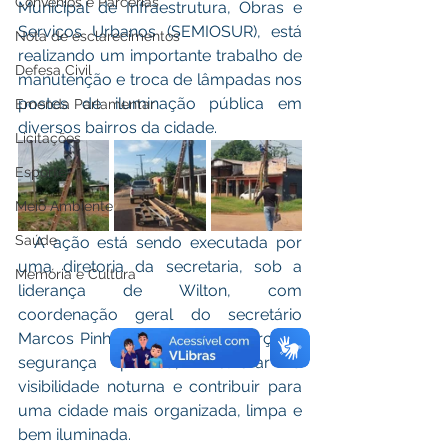
Convênios e Parcerias
Municipal de Infraestrutura, Obras e 
Serviços Urbanos (SEMIOSUR), está 
Nota de esclarecimentos
realizando um importante trabalho de 
Defesa Civil
manutenção e troca de lâmpadas nos 
postes de iluminação pública em 
Emenda Parlamentar
diversos bairros da cidade.
Licitações
Esporte
Meio Ambiente
Saúde
  A ação está sendo executada por 
uma diretoria da secretaria, sob a 
Memória e Cultura
liderança de Wilton, com 
coordenação geral do secretário 
Marcos Pinho. O objetivo é reforçar a 
segurança pública, melhorar a 
visibilidade noturna e contribuir para 
uma cidade mais organizada, limpa e 
bem iluminada.