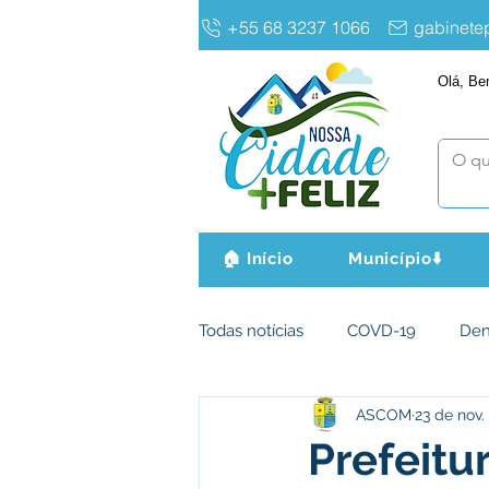
+55 68 3237 1066
gabinet
Olá, Be
🏠 Início
Município⬇️
Todas notícias
COVD-19
De
ASCOM
23 de nov.
Infraestrutura e Obras
Agri
Prefeitu