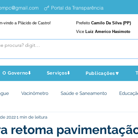
epmpc@gmail.com
Portal da Transparência
m-vindo a Plácido de Castro!
Prefeito
Camilo Da Silva (PP)
Vice
Luiz Americo Hasimoto
O Governo⬇️
Serviços⬇️
T
Publicações🔽
ngue
Vacinômetro
Saúde e Saneamento
Educaçã
 de 2022
1 min de leitura
cultura e Meio Ambiente
Assistência Social
Desporto Cu
ra retoma pavimentaçã