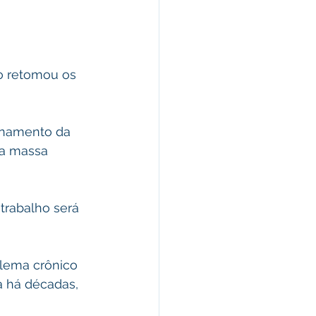
ro retomou os 
anamento da 
 a massa 
rabalho será 
blema crônico 
a há décadas, 