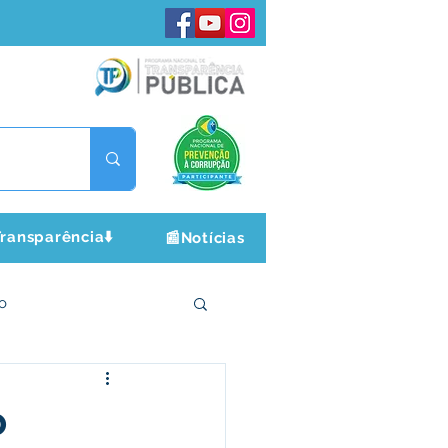
ransparência⬇️
📰Notícias
o
ltura e Lazer
o