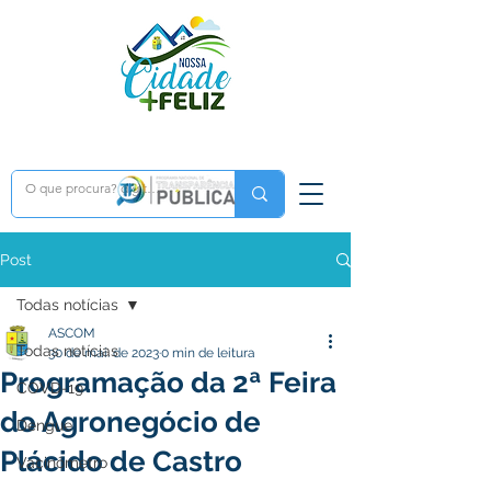
Post
Todas notícias
ASCOM
Todas notícias
30 de mai. de 2023
0 min de leitura
Programação da 2ª Feira
COVD-19
do Agronegócio de
Dengue
Plácido de Castro
Vacinômetro