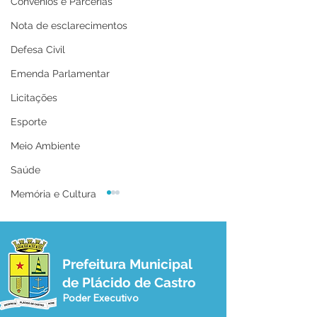
Convênios e Parcerias
Nota de esclarecimentos
Defesa Civil
Emenda Parlamentar
Licitações
Esporte
Meio Ambiente
Saúde
Memória e Cultura
Prefeitura Municipal
de Plácido de Castro
Poder Executivo
Secretaria Municipal de
Espetáculo em 