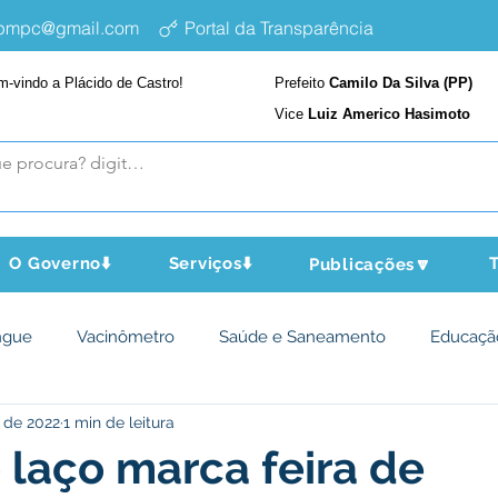
epmpc@gmail.com
Portal da Transparência
m-vindo a Plácido de Castro!
Prefeito
Camilo Da Silva (PP)
Vice
Luiz Americo Hasimoto
O Governo⬇️
Serviços⬇️
T
Publicações🔽
ngue
Vacinômetro
Saúde e Saneamento
Educaçã
 de 2022
1 min de leitura
cultura e Meio Ambiente
Assistência Social
Desporto Cu
 laço marca feira de