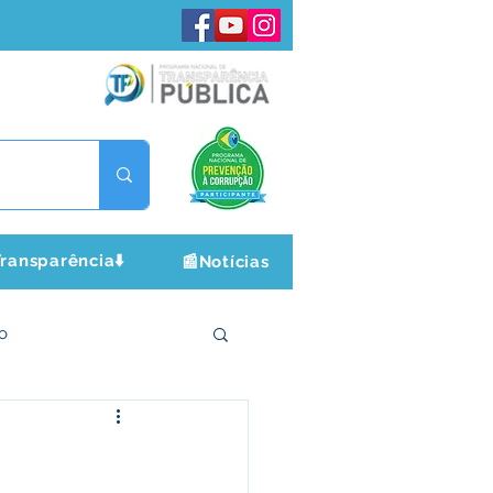
ransparência⬇️
📰Notícias
o
ltura e Lazer