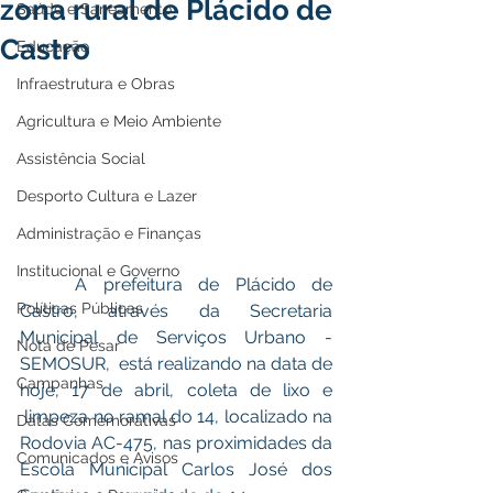
zona rural de Plácido de
Saúde e Saneamento
Castro
Educação
Infraestrutura e Obras
Agricultura e Meio Ambiente
Assistência Social
Desporto Cultura e Lazer
Administração e Finanças
Institucional e Governo
	A prefeitura de Plácido de 
Políticas Públicas
Castro, através da Secretaria 
Municipal de Serviços Urbano - 
Nota de Pesar
SEMOSUR,  está realizando na data de 
Campanhas
hoje, 17 de abril, coleta de lixo e 
 limpeza no ramal do 14, localizado na 
Datas Comemorativas
Rodovia AC-475, nas proximidades da 
Comunicados e Avisos
Escola Municipal Carlos José dos 