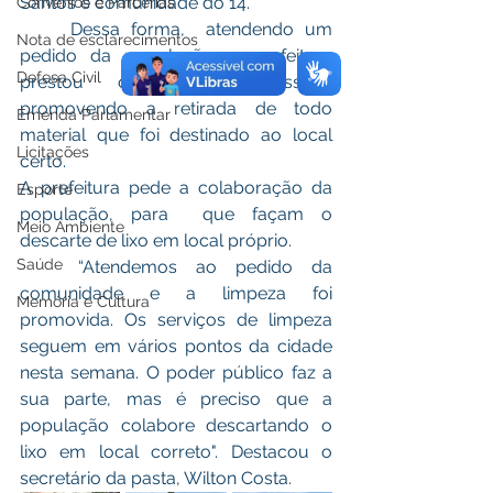
Santos e comunidade do 14.
Convênios e Parcerias
	Dessa forma,  atendendo um 
Nota de esclarecimentos
pedido da população, a prefeitura 
Defesa Civil
prestou o apoio necessário 
promovendo a retirada de todo 
Emenda Parlamentar
material que foi destinado ao local 
Licitações
certo.
A prefeitura pede a colaboração da 
Esporte
população, para  que façam o 
Meio Ambiente
descarte de lixo em local próprio.
Saúde
	“Atendemos ao pedido da 
comunidade e a limpeza foi 
Memória e Cultura
promovida. Os serviços de limpeza 
seguem em vários pontos da cidade 
nesta semana. O poder público faz a 
sua parte, mas é preciso que a 
população colabore descartando o 
lixo em local correto". Destacou o 
secretário da pasta, Wilton Costa.