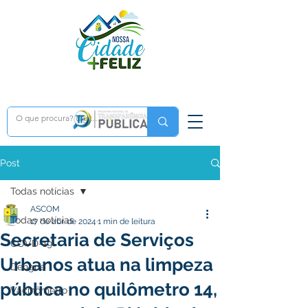
Post
Todas notícias
ASCOM
Todas notícias
17 de abr. de 2024
1 min de leitura
Secretaria de Serviços
COVD-19
Urbanos atua na limpeza
Dengue
pública no quilômetro 14,
Vacinômetro