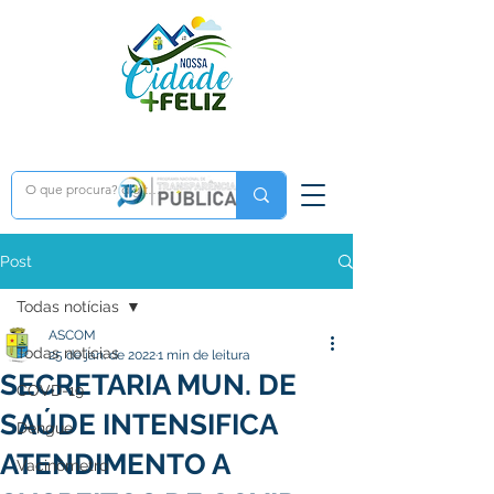
Post
Todas notícias
ASCOM
Todas notícias
25 de jan. de 2022
1 min de leitura
SECRETARIA MUN. DE
COVD-19
SAÚDE INTENSIFICA
Dengue
ATENDIMENTO A
Vacinômetro