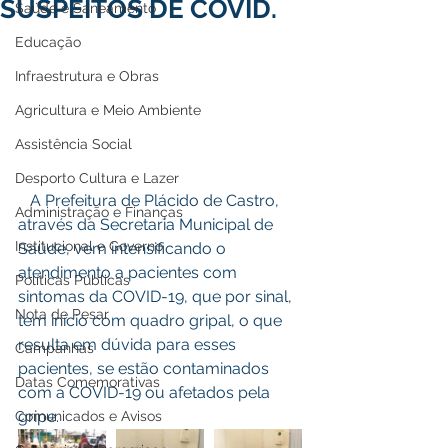
SUSPEITOS DE COVID.
Saúde e Saneamento
Educação
Infraestrutura e Obras
Agricultura e Meio Ambiente
Assistência Social
Desporto Cultura e Lazer
   A Prefeitura de Plácido de Castro, 
Administração e Finanças
através da Secretaria Municipal de 
Institucional e Governo
Saúde, vem intensificando o 
atendimento a pacientes com 
Políticas Públicas
sintomas da COVID-19, que por sinal,  
Nota de Pesar
tem início com quadro gripal, o que 
resulta em dúvida para esses 
Campanhas
pacientes, se estão contaminados 
Datas Comemorativas
com a COVID-19 ou afetados pela 
gripe.
Comunicados e Avisos