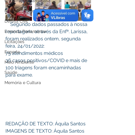
Convênios e Parcerias
Nota de esclarecimentos
Defesa Civil
    Segundo dados passados à nossa 
reportagem, através da Enfª. Larissa, 
Emenda Parlamentar
foram realizados ontem, segunda 
Licitações
feira, 24/01/2022:
Esporte
75 atendimentos médicos 
36 casos positivos/COVID e mais de 
Meio Ambiente
100 triagens foram encaminhadas 
Saúde
para exame.
Memória e Cultura
REDAÇÃO DE TEXTO: Áquila Santos 
IMAGENS DE TEXTO: Áquila Santos 